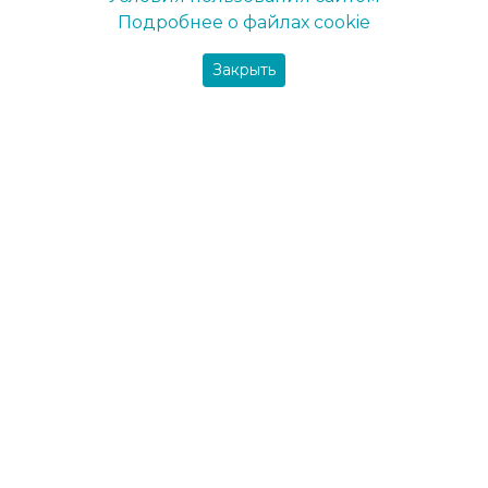
Подробнее о файлах cookie
Полтава
Сумы
Закрыть
Харьков
Хмельницький
Черкассы
Черновцы
Чернигов
Мы не просто производим высококачественные
лакокрасочные материалы, мы помогаем находить
оптимальные варианты в каждом конкретном случае.