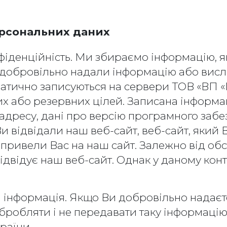
рсональних даних
енційність. Ми збираємо інформацію, яка
 добровільно надали інформацію або висло
томатично записуються на сервери ТОВ «ВП
их або резервних цілей. Записана інформац
адресу, дані про версію програмного заб
и відвідали наш веб-сайт, веб-сайт, який В
привели Вас на наш сайт. Залежно від обс
відвідує наш веб-сайт. Однак у даному кон
інформація. Якщо Ви добровільно надаєт
робляти і не передавати таку інформацію у
раїни.