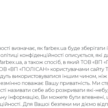
ості визначає, як farbex.ua буде зберігати
 політиці конфіденційності описується, як
 farbex.ua, а також спосіб, в який ТОВ «ВП
і ТОВ «ВП «ПОЛІСАН» користувачами сайту
удуть використовуватися іншим чином, ніж 
езмінно поважає Вашу приватність. Ми ст
сті називати себе або розкривати які-небуд
ну інформацію, Ви можете бути впевнені, 
ційності. Для Вашої безпеки ми діємо від