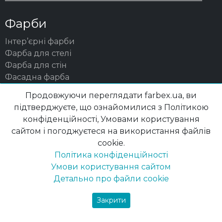
Фарби
Інтер’єрні фарби
Фарба для стелі
Фарба для стін
Фасадна фарба
Пігменти
Продовжуючи переглядати farbex.ua, ви
Шпаклівка для мінеральних поверхонь
підтверджуєте, що ознайомилися з Політикою
конфіденційності, Умовами користування
Грунтовки
сайтом і погоджуєтеся на використання файлів
Ґрунт-емаль
cookie.
Ґрунт по дереву
Політика конфіденційності
Ґрунт по металу
Умови користування сайтом
Ґрунтовки для мінеральних поверхонь
Детально про файли cookie
Лаки та деревозахист
Закрити
ДЗЗ та лазурі