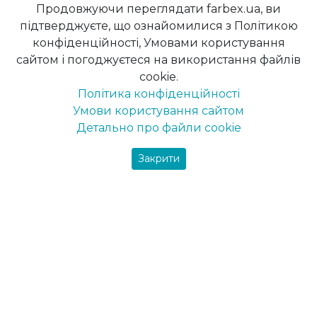
Продовжуючи переглядати farbex.ua, ви
Кар’єра
підтверджуєте, що ознайомилися з Політикою
Інтернет магазин
конфіденційності, Умовами користування
Фірмові магазини
сайтом і погоджуєтеся на використання файлів
Фінансова звітність
cookie.
Контакти (центральний офіс)
Політика конфіденційності
Боротьба з корупцією
Умови користування сайтом
Каталог продукції ПОЛІСАН
Детально про файли cookie
Product catalogue POLYSAN ENG
Сертифікат ДСТУ ISO 9001
Закрити
Бренди
Maxima
Farbex
Delfi
DekArt
Maxima-decor
Вся продукція