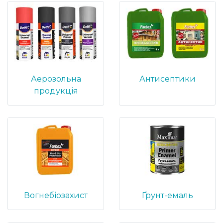
Аерозольна
Антисептики
продукція
Вогнебіозахист
Ґрунт-емаль