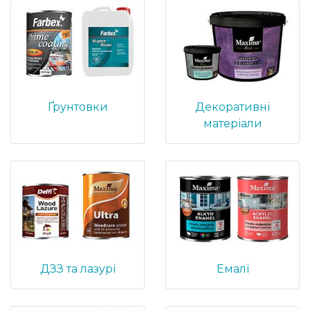
Ґрунтовки
Декоративні
матеріали
ДЗЗ та лазурі
Емалі