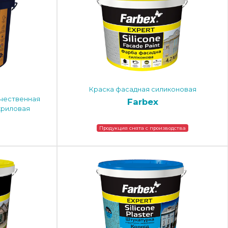
Краска фасадная силиконовая
чественная
Farbex
криловая
Продукция снята с производства