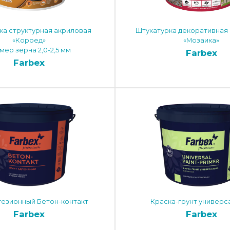
ка структурная акриловая
Штукатурка декоративная
«Короед»
«Мозаика»
мер зерна 2,0-2,5 мм
Farbex
Farbex
дгезионный Бетон-контакт
Краска-грунт универс
Farbex
Farbex