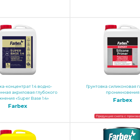
ка-концентрат 1:4 водно-
Грунтовка силиконовая 
нная акриловая глубокого
проникновения
нения «Super Base 1:4»
Farbex
Farbex
Продукция снята с произв