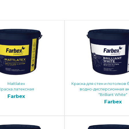
Mattlatex
Краска для стен и потолков
Краска латексная
водно-дисперсионная а
"Brilliant White"
Farbex
Farbex