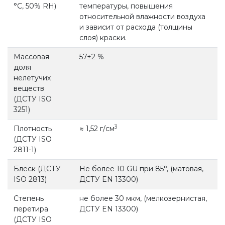
°С, 50% RH)
температуры, повышения
относительной влажности воздуха
и зависит от расхода (толщины
слоя) краски.
Массовая
57±2 %
доля
нелетучих
веществ
(ДСТУ ISO
3251)
3
Плотность
≈ 1,52 г/см
(ДСТУ ISO
2811-1)
Блеск (ДСТУ
Не более 10 GU при 85°, (матовая,
ISO 2813)
ДСТУ EN 13300)
Степень
не более 30 мкм, (мелкозернистая,
перетира
ДСТУ EN 13300)
(ДСТУ ISO