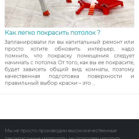
Как легко покрасить потолок ?
Запланировали ли вы капитальный ремонт или
просто хотите обновить интерьер, надо
помнить, что покраску помещения следует
начинать с потолка. От того, как вы ее покрасите,
будет зависеть общий вид комнаты, поэтому
качественная подготовка поверхности и
правильный выбор краски – это …
Мы не просто производим высококачественные
лакокрасочные материалы, мы помогаем находить