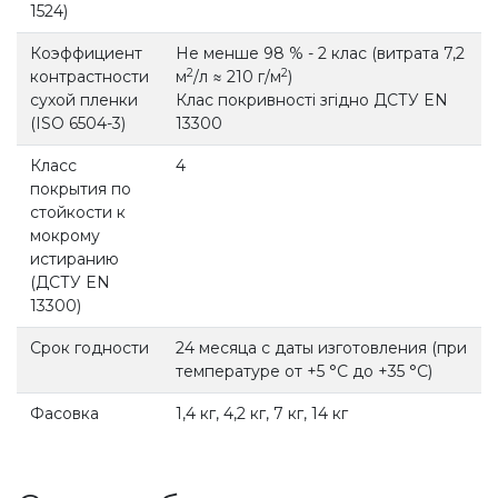
1524)
Коэффициент
Не менше 98 % - 2 клас (витрата 7,2
2
2
контрастности
м
/л ≈ 210 г/м
)
сухой пленки
Клас покривності згідно ДСТУ EN
(ISO 6504-3)
13300
Класс
4
покрытия по
стойкости к
мокрому
истиранию
(ДСТУ EN
13300)
Срок годности
24 месяца с даты изготовления (при
температуре от +5 °С до +35 °С)
Фасовка
1,4 кг, 4,2 кг, 7 кг, 14 кг