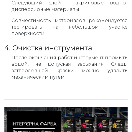
Следующий слой – акриловые водно-
дисперсионые материалы.
Совместимость материалов рекомендуется
тестировать на небольшом участке
поверхности.
4. Очистка инструмента
После окончания работ инструмент промыть
водой, не допуская засыхания. Следы
затвердевшей краски можно удалить
механическим путем.