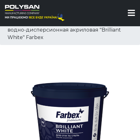
Краски
Интерьерная краска
Краска для потолка
Краска для стен и потолков белоснежная
водно-дисперсионная акриловая "Brilliant
White" Farbex