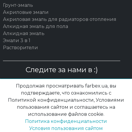
Грунт-эмаль
Акриловые эмали
Акриловая эмаль для радиаторов отопления
Алкидная эмаль для пола
Алкидная эмаль
Эмали 3 в 1
Растворители
Следите за нами в :)
Продолжая просматривать farbex.ua, вы
подтверждаете, что ознакомились с
Политикой конфиденциальности, Условиями
© 2003 – 2026 ОО "ПП "ПОЛИСАН"| farbex.ua
пользования сайтом и соглашаетесь на
использование файлов cookie.
Политика конфиденциальности
|
Политика конфиденциальности
Условия пользования сайтом
|
Файлы Cookies
Условия пользования сайтом