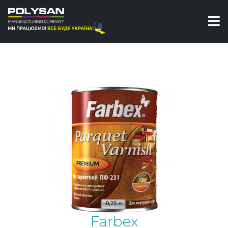
Паркетный лак
Лак для дерева
Лак паркетный ПФ-231 Farbex
Farbex