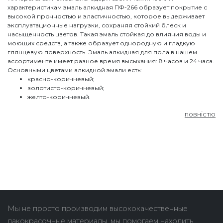
характеристикам эмаль алкидная ПФ-266 образует покрытие с
высокой прочностью и эластичностью, которое выдерживает
эксплуатационные нагрузки, сохраняя стойкий блеск и
насыщенность цветов. Такая эмаль стойкая до влияния воды и
моющих средств, а также образует однородную и гладкую
глянцевую поверхность. Эмаль алкидная для пола в нашем
ассортименте имеет разное время высыхания: 8 часов и 24 часа.
Основными цветами алкидной эмали есть:
красно-коричневый;
золотисто-коричневый;
желто-коричневый.
повністю
Мы не просто производим высококачественные
лакокрасочные материалы, мы помогаем находить