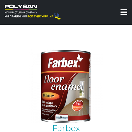
Алкидная эмаль для пола
Эмаль алкидная ПФ-266 для пола Farbex
Farbex