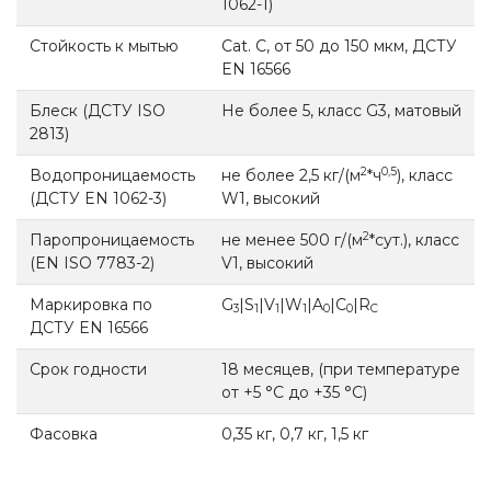
1062-1)
Стойкость к мытью
Cat. С, от 50 до 150 мкм, ДСТУ
EN 16566
Блеск (ДСТУ ISO
Не более 5, класс G3, матовый
2813)
2
0,5
Водопроницаемость
не более 2,5 кг/(м
*ч
), класс
(ДСТУ EN 1062-3)
W1, высокий
2
Паропроницаемость
не менее 500 г/(м
*сут.), класс
(EN ISO 7783-2)
V1, высокий
Маркировка по
G
|S
|V
|W
|A
|C
|R
3
1
1
1
0
0
C
ДСТУ EN 16566
Срок годности
18 месяцев, (при температуре
от +5 °С до +35 °С)
Фасовка
0,35 кг, 0,7 кг, 1,5 кг