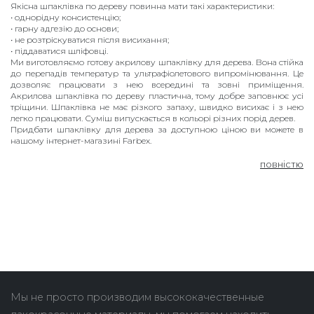
Якісна шпаклівка по дереву повинна мати такі характеристики:
• однорідну консистенцію;
• гарну адгезію до основи;
• не розтріскуватися після висихання;
• піддаватися шліфовці.
Ми виготовляємо готову акрилову шпаклівку для дерева. Вона стійка
до перепадів температур та ультрафіолетового випромінювання. Це
дозволяє працювати з нею всередині та зовні приміщення.
Акрилова шпаклівка по дереву пластична, тому добре заповнює усі
тріщини. Шпаклівка не має різкого запаху, швидко висихає і з нею
легко працювати. Суміш випускається в кольорі різних порід дерев.
Придбати шпаклівку для дерева за доступною ціною ви можете в
нашому інтернет-магазині Farbex.
повністю
Мы не просто производим высококачественные