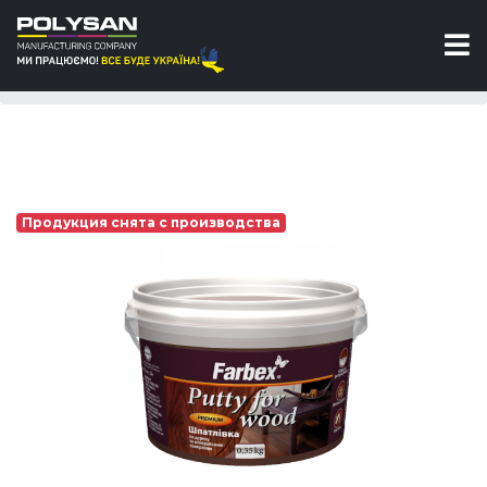
Шпаклевка по дереву
Шпаклевка по дереву и минеральным
поверхностям Farbex
Продукция снята с производства