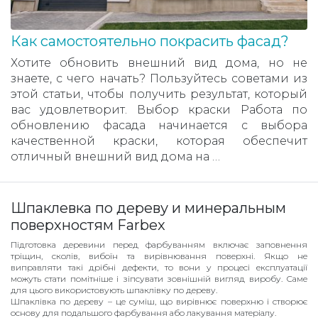
Как самостоятельно покрасить фасад?
Хотите обновить внешний вид дома, но не
знаете, с чего начать? Пользуйтесь советами из
этой статьи, чтобы получить результат, который
вас удовлетворит. Выбор краски Работа по
обновлению фасада начинается с выбора
качественной краски, которая обеспечит
отличный внешний вид дома на …
Шпаклевка по дереву и минеральным
поверхностям Farbex
Підготовка деревини перед фарбуванням включає заповнення
тріщин, сколів, вибоїн та вирівнювання поверхні. Якщо не
виправляти такі дрібні дефекти, то вони у процесі експлуатації
можуть стати помітніше і зіпсувати зовнішній вигляд виробу. Саме
для цього використовують шпаклівку по дереву.
Шпаклівка по дереву – це суміш, що вирівнює поверхню і створює
основу для подальшого фарбування або лакування матеріалу.