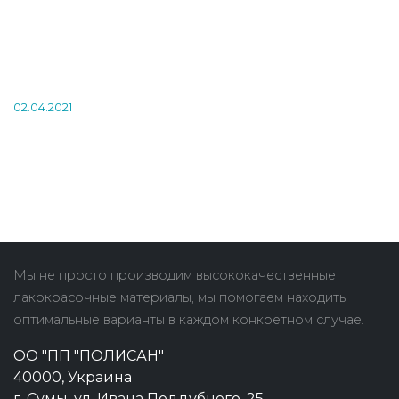
02.04.2021
Мы не просто производим высококачественные
лакокрасочные материалы, мы помогаем находить
оптимальные варианты в каждом конкретном случае.
ОО "ПП "ПОЛИСАН"
40000, Украина
г. Сумы, ул. Ивана Поддубного, 25