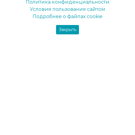
Сертификат ДСТУ ISO 9001
Политика конфиденциальности
Условия пользования сайтом
Бренды
Подробнее о файлах cookie
Maxima
Закрыть
Farbex
Delfi
DekArt
Maxima-decor
Вся продукция
Фарби
Интерьерная краска
Краска для потолка
Краска для стен
Фасадная краска
Пигменты