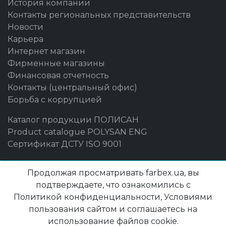
История компании
Контакты региональных представительств
Новости
Карьера
Интернет магазин
Фирменные магазины
Финансовая отчетность
Контакты (центральный офис)
Борьба с коррупцией
Каталог продукции ПОЛИСАН
Product catalogue POLYSAN ENG
Сертификат ДСТУ ISO 9001
Бренды
Продолжая просматривать farbex.ua, вы
Maxima
подтверждаете, что ознакомились с
Farbex
Политикой конфиденциальности, Условиями
Delfi
пользования сайтом и соглашаетесь на
DekArt
использование файлов cookie.