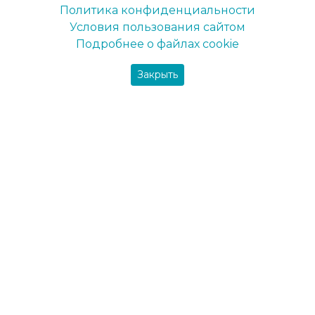
Maxima-decor
Политика конфиденциальности
Вся продукция
Условия пользования сайтом
Подробнее о файлах cookie
Закрыть
Фарби
Интерьерная краска
Краска для потолка
Краска для стен
Фасадная краска
Пигменты
Шпаклевка для минеральных поверхностей
Грунтовки
Грунт-эмаль
Грунт по дереву
Грунт по металлу
Грунтовки для минеральных поверхностей