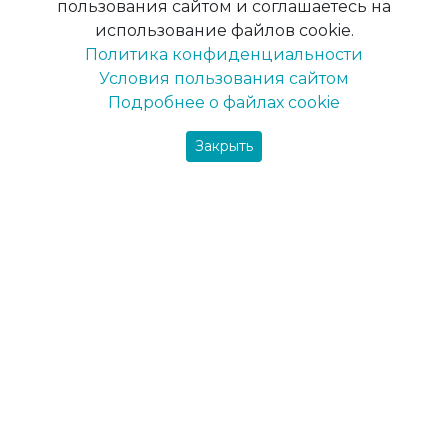
пользования сайтом и соглашаетесь на
Delfi
использование файлов cookie.
DekArt
Политика конфиденциальности
Maxima-decor
Условия пользования сайтом
Вся продукция
Подробнее о файлах cookie
Закрыть
Фарби
Интерьерная краска
Краска для потолка
Краска для стен
Фасадная краска
Пигменты
Шпаклевка для минеральных поверхностей
Грунтовки
Грунт-эмаль
Грунт по дереву