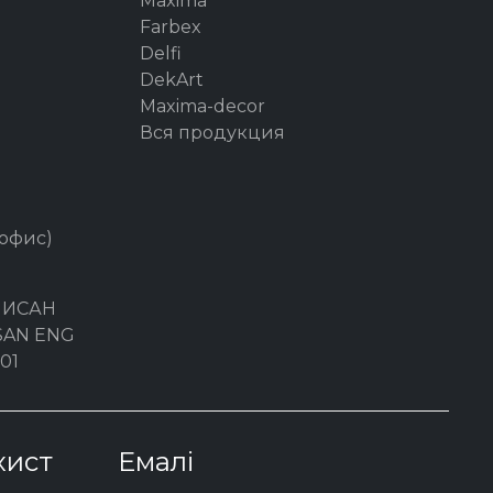
Maxima
Farbex
Delfi
DekArt
Maxima-decor
Вся продукция
 офис)
ЛИСАН
YSAN ENG
01
хист
Емалі