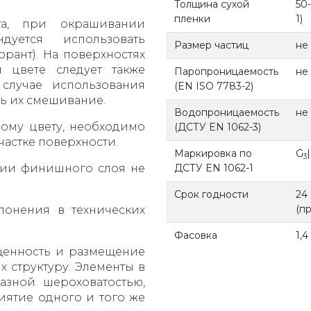
Толщина сухой
50
пленки
1)
та, при окрашивании
уется использовать
Размер частиц
не
орант). На поверхностях
 цвете следует также
Паропроницаемость
не
случае использования
(EN ISO 7783-2)
ь их смешивание.
Водопроницаемость
не 
ому цвету, необходимо
(ДСТУ EN 1062-3)
астке поверхности.
Маркировка по
G
3
нии финишного слоя не
ДСТУ EN 1062-1
Срок годности
24
(п
лонения в технических
Фасовка
1,4
ещенность и размещение
 структуру. Элементы в
азной шероховатостью,
иятие одного и того же