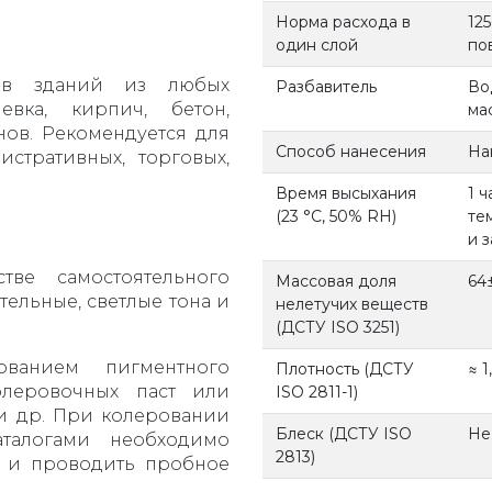
Норма расхода в
125
один слой
по
дов зданий из любых
Разбавитель
Во
евка, кирпич, бетон,
ма
нов. Рекомендуется для
Способ нанесения
На
стративных, торговых,
Время высыхания
1 
(23 °С, 50% RH)
те
и 
тве самостоятельного
Массовая доля
64
тельные, светлые тона и
нелетучих веществ
(ДСТУ ISO 3251)
ванием пигментного
Плотность (ДСТУ
≈ 1
олеровочных паст или
ISO 2811-1)
и др. При колеровании
Блеск (ДСТУ ISO
Не
талогами необходимо
2813)
т и проводить пробное