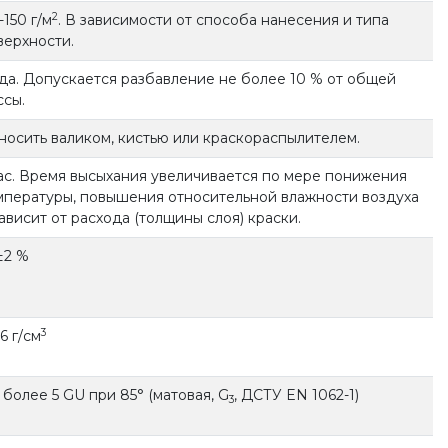
2
-150 г/м
. В зависимости от способа нанесения и типа
верхности.
да. Допускается разбавление не более 10 % от общей
ссы.
носить валиком, кистью или краскораспылителем.
час. Время высыхания увеличивается по мере понижения
мпературы, повышения относительной влажности воздуха
зависит от расхода (толщины слоя) краски.
±2 %
3
,6 г/см
 более 5 GU при 85° (матовая, G
, ДСТУ EN 1062-1)
3