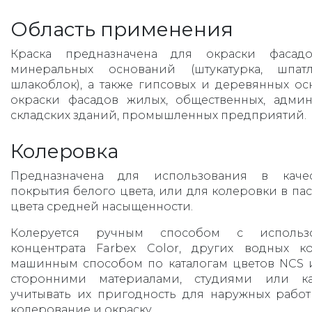
Область применения
Краска предназначена для окраски фаса
минеральных оснований (штукатурка, шпатл
шлакоблок), а также гипсовых и деревянных ос
окраски фасадов жилых, общественных, админи
складских зданий, промышленных предприятий.
Колеровка
Предназначена для использования в качес
покрытия белого цвета, или для колеровки в пас
цвета средней насыщенности.
Колеруется ручным способом с использо
концентрата Farbex Color, других водных к
машинным способом по каталогам цветов NCS 
сторонними материалами, студиями или ка
учитывать их пригодность для наружных рабо
колерование и окраску.