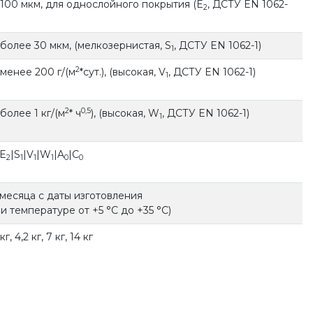
-100 мкм, для однослойного покрытия (E
, ДСТУ EN 1062-
2
 более 30 мкм, (мелкозернистая, S
, ДСТУ EN 1062-1)
1
2
 менее 200 г/(м
*сут.), (высокая, V
, ДСТУ EN 1062-1)
1
2
0,5
более 1 кг/(м
* ч
), (высокая, W
, ДСТУ EN 1062-1)
1
|E
|S
|V
|W
|A
|C
2
1
1
1
0
0
 месяца с даты изготовления
ри температуре от +5 °С до +35 °С)
 кг, 4,2 кг, 7 кг, 14 кг