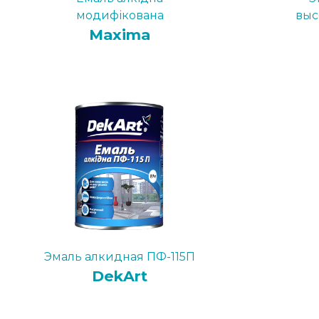
модифікована
выс
Maxima
Эмаль алкидная ПФ-115П
DekArt