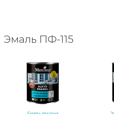
Эмаль ПФ-115
Емаль алкідна
Э