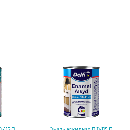
-115 П
Эмаль алкидная ПФ-115 П