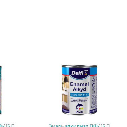
-115 П
Эмаль алкидная ПФ-115 П