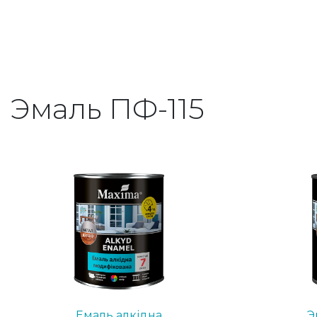
Эмаль ПФ-115
Емаль алкідна
Э