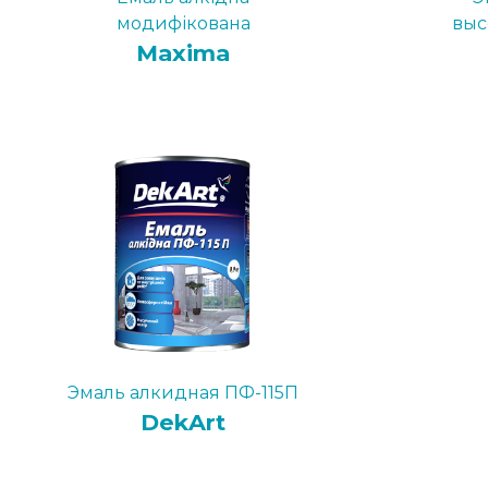
модифікована
выс
Maxima
Эмаль алкидная ПФ-115П
DekArt