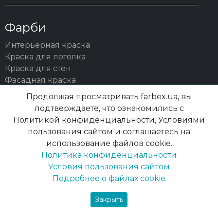
Фарби
Интерьерная краска
Краска для потолка
Краска для стен
Фасадная краска
Пигменты
Продолжая просматривать farbex.ua, вы
Шпаклевка для минеральных поверхностей
подтверждаете, что ознакомились с
Политикой конфиденциальности, Условиями
Грунтовки
пользования сайтом и соглашаетесь на
Грунт-эмаль
использование файлов cookie.
Грунт по дереву
Политика конфиденциальности
Грунт по металлу
Условия пользования сайтом
Грунтовки для минеральных поверхностей
Подробнее о файлах cookie
Лаки та деревозахист
Закрыть
ДЗС и лазури