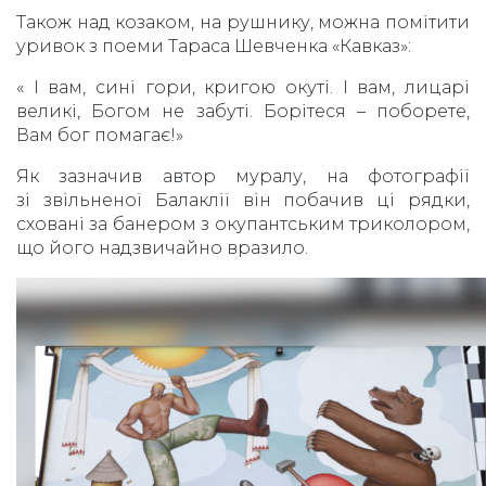
Також над козаком, на рушнику, можна помітити
уривок з поеми Тараса Шевченка «Кавказ»:
« І вам, сині гори, кригою окуті. І вам, лицарі
великі, Богом не забуті. Борітеся – поборете,
Вам бог помагає!»
Як зазначив автор муралу, на фотографії
зі звільненої Балаклії він побачив ці рядки,
сховані за банером з окупантським триколором,
що його надзвичайно вразило.