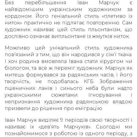
Без перебільшення Іван Марчук є
найвідомішим українським художником за
кордоном. Його геніальний стиль «плетиво із
ниток» практично не підлягає повторенню. Сам
художник називає цей стиль пльонтанізм, що
дослівно означає випльонтане із жмутків ниток.
Можливо цей унікальний стиль художника
пов’язаний з тим, що він народився у сім’ї ткача.
І хоч родина вмовляла Івана стати хірургом чи
біологом, та все ж переміг художник. Марчук як
митець формувався за радянських часів, і його
творчість, не подобалась КГБ. Зображення
пшеничних ланів і синього неба були надто
українськими сюжетами. Ігнорування і
непризнання художника радянською владою
призвели до рішення про еміграцію.
Іван Марчук виділяє 9 періодів своєї творчості і
називає їх «дев’ять Марчуків». Сьогодні ми
познайомимося з роботою із одного періоду, з