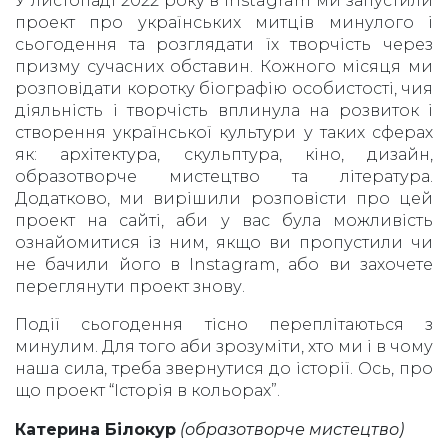
У листопаді 2022 року в Instagram ми запустили
проект про українських митців минулого і
сьогодення та розглядати їх творчість через
призму сучасних обставин. Кожного місяця ми
розповідати коротку біографію особистості, чия
діяльність і творчість вплинула на розвиток і
створення української культури у таких сферах
як: архітектура, скульптура, кіно, дизайн,
образотворче мистецтво та література.
Додатково, ми вирішили розповісти про цей
проект на сайті, аби у вас була можливість
ознайомитися із ним, якщо ви пропустили чи
не бачили його в Instagram, або ви захочете
переглянути проект знову.
Події сьогодення тісно переплітаються з
минулим. Для того аби зрозуміти, хто ми і в чому
наша сила, треба звернутися до історії. Ось, про
що проект “Історія в кольорах”.
Катерина Білокур
(образотворче мистецтво)