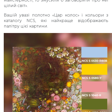
майстерності, то змусили б заговорити про неї
цілий світ».
Вашій увазі полотно «Цар колос» і кольори з
каталогу NCS, які найкраще відображають
палітру цієї картини.