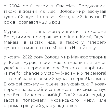
У 2004 році разом з Олексієм Бордусовим,
також відомим як Aec, Володимир заснував
художній дует Interesni Kazki, який існував 12
років і розпався у 2016 році.
Мурали з фантасмагоричними сюжетами
Володимира прикрашають стіни в Києві, Одесі,
Майамі, в містах Індії, а також у галереях
сучасного мистецтва в Мілані та Нью-Йорку.
У жовтні 2022 року Володимир Манжос створив
у Києві мурал, який має символічний зміст:
українець перемагає російського загарбника.
«Time for change 3: victory» (Час змін 3: перемога)
— третій завершальний мурал з серії «Час змін».
В основі сюжету — сцена, де український козак
перемагає загарбника ведмедя що символізує
російські імперські амбіції. Російський ведмідь
захотів поласувати українського меду, але
отримав рішучий удар у відповідь.