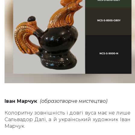
Іван Марчук
(образотворче мистецтво)
Колоритну зовнішність і довгі вуса має не лише
Сальвадор Далі, а й український художник Іван
Марчук.