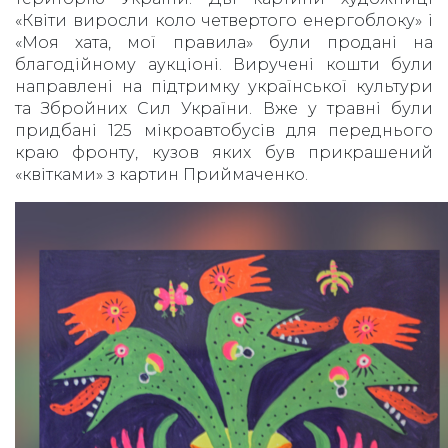
«Квіти виросли коло четвертого енергоблоку» і
«Моя хата, мої правила» були продані на
благодійному аукціоні. Виручені кошти були
направлені на підтримку української культури
та Збройних Сил України. Вже у травні були
придбані 125 мікроавтобусів для переднього
краю фронту, кузов яких був прикрашений
«квітками» з картин Приймаченко.