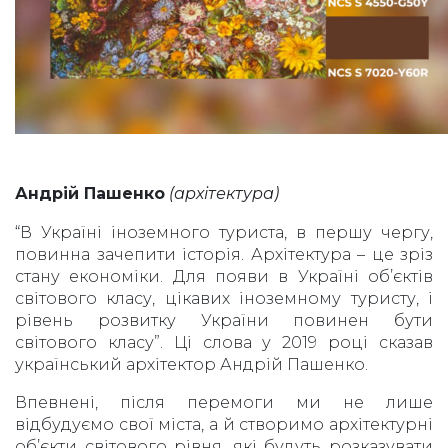
Андрій Пашенко
(архітектура)
“В Україні іноземного туриста, в першу чергу,
повинна зачепити історія. Архітектура – це зріз
стану економіки. Для появи в Україні об’єктів
світового класу, цікавих іноземному туристу, і
рівень розвитку України повинен бути
світового класу”. Ці слова у 2019 році сказав
український архітектор Андрій Пашенко.
Впевнені, після перемоги ми не лише
відбудуємо свої міста, а й створимо архітектурні
об’єкти світового рівня, які будуть розказувати