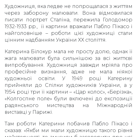
Художниця, яка ледве не попрощалася з життям
через заборону малювати. Вона відмовилася
писати портрет Сталіна, пережила Голодомор
1932-1933 рр., її картини вражали Пабло Пікасо і
найголовніше – роботи цієї художниці стали
цінним надбанням України ХХ століття.
Катерина Білокур мала не просту долю, однак її
жага малювати була сильнішою за всі життєві
випробування. Художниця завжди мріяла про
професійне визнання, адже не мала ніякої
художньої освіти. У 1949 році Катерину
прийняли до Спілки художників України, а у
1954 році три її картини – «Цар колос», «Берізка»,
«Колгоспне поле» були включені до експозиції
радянського мистецтва на Міжнародній
виставці у Парижі.
Там роботи Катерини побачив Пабло Пікасо і
сказав: «Якби ми мали художницю такого рівня