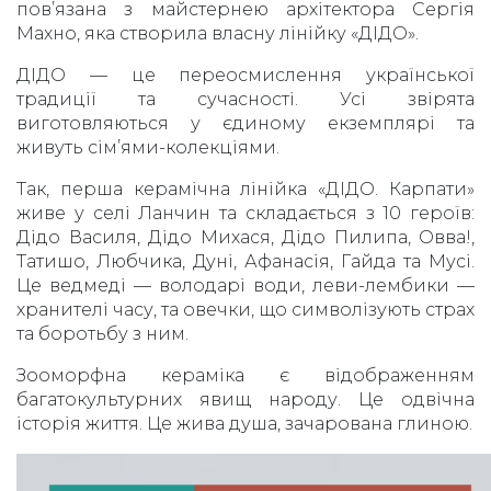
пов’язана з майстернею архітектора Сергія
Махно, яка створила власну лінійку «ДІДО».
ДІДО
—
це переосмислення української
традиції та сучасності. Усі звірята
виготовляються у єдиному екземплярі та
живуть сім’ями-колекціями.
Так, перша керамічна лінійка «ДІДО. Карпати»
живе у селі Ланчин та складається з 10 героїв:
Дідо Василя, Дідо Михася, Дідо Пилипа, Овва!,
Татишо, Любчика, Дуні, Афанасія, Гайда та Мусі.
Це ведмеді — володарі води, леви-лембики —
хранителі часу, та овечки, що символізують страх
та боротьбу з ним.
Зооморфна кераміка є відображенням
багатокультурних явищ народу. Це одвічна
історія життя. Це жива душа, зачарована глиною.