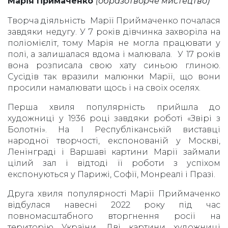
Марія Примаченко
(образотворче мистецтво)
Творча діяльність Марії Приймаченко почалася
завдяки недугу. У 7 років дівчинка захворіла на
поліомієліт, тому Марія не могла працювати у
полі, а залишалася вдома і малювала. У 17 років
вона розписала свою хату синьою глиною.
Сусідів так вразили малюнки Марії, що вони
просили намалювати щось і на своїх оселях.
Перша хвиля популярність прийшла до
художниці у 1936 році завдяки роботі «Звірі з
Болотні». На І Республіканській виставці
народної творчості, експонованій у Москві,
Ленінграді і Варшаві картини Марії займали
цілий зал і відтоді її роботи з успіхом
експонуються у Парижі, Софії, Монреалі і Празі.
Друга хвиля популярності Марії Приймаченко
відбулася навесні 2022 року під час
повномасштабного вторгнення росії на
територію України. Дві картини художниці