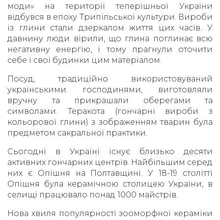
моди» на території теперішньої України
відбувся в епоху Трипільської культури. Вироби
із глини стали дзеркалом життя цих часів. У
давнину люди вірили, що глина поглинає всю
негативну енергію, і тому прагнули оточити
себе і свої будинки цим матеріалом.
Посуд, традиційно використовуваний
українськими господинями, виготовляли
вручну та прикрашали оберегами та
символами. Теракота (гончарні вироби з
кольорової глини) з зображенням тварин була
предметом сакральної практики.
Сьогодні в Україні існує близько десяти
активних гончарних центрів. Найбільшим серед
них є Опішня на Полтавщині. У 18-19 столітті
Опішня була керамічною столицею України, в
селищі працювало понад 1000 майстрів.
Нова хвиля популярності зооморфної кераміки