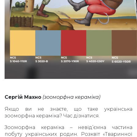
Сергій Махно
(зооморфна кераміка)
Якщо ви не знаєте, що таке українська
зооморфна кераміка? Час дізнатися.
Зооморфна кераміка – невід’ємна частина
побуту українських родин. Розквіт «Тваринної