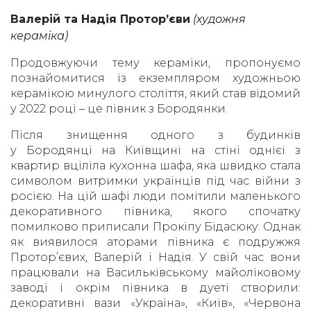
Валерій та Надія Протор’єви
(художня
кераміка)
Продовжуючи тему кераміки, пропонуємо
познайомитися із екземпляром художньою
керамікою минулого століття, який став відомий
у 2022 році – це півник з Бородянки.
Після знищення одного з будинків
у Бородянці на Київщині на стіні однієї з
квартир вціліла кухонна шафа, яка швидко стала
символом витримки українців під час війни з
росією. На цій шафі люди помітили маленького
декоративного півника, якого спочатку
помилково приписали Прокіпу Бідасюку. Однак
як виявилося аторами півника є подружжя
Протор’євих, Валерій і Надія. У свій час вони
працювали на Васильківському майоліковому
заводі і окрім півника в дуеті створили:
декоративні вази «Україна», «Київ», «Червона