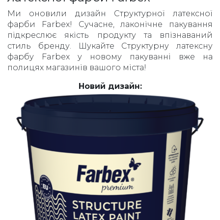
Ми оновили дизайн Структурної латексної
фарби Farbex! Сучасне, лаконічне пакування
підкреслює якість продукту та впізнаваний
стиль бренду. Шукайте Структурну латексну
фарбу Farbex у новому пакуванні вже на
полицях магазинів вашого міста!
Новий дизайн: