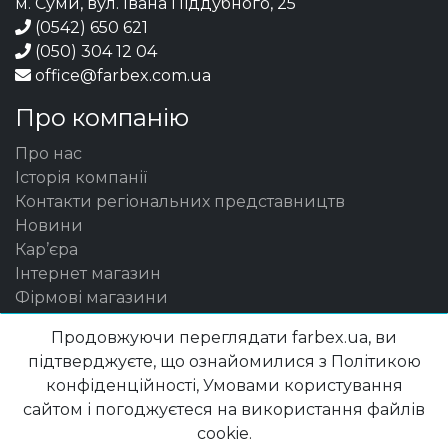
м. Суми, вул. Івана Піддубного, 25
(0542) 650 621
(050) 304 12 04
office@farbex.com.ua
Про компанію
Про нас
Історія компанії
Контакти регіональних представництв
Новини
Кар’єра
Інтернет магазин
Фірмові магазини
Фінансова звітність
Продовжуючи переглядати farbex.ua, ви
Контакти (центральний офіс)
підтверджуєте, що ознайомилися з Політикою
Боротьба з корупцією
конфіденційності, Умовами користування
Каталог продукції ПОЛІСАН
сайтом і погоджуєтеся на використання файлів
Product catalogue POLYSAN ENG
cookie.