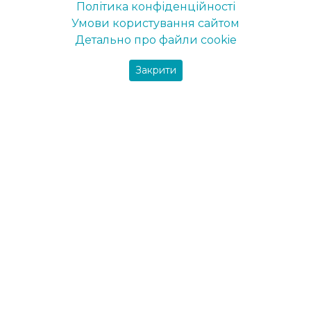
Сертифікат ДСТУ ISO 9001
Політика конфіденційності
Умови користування сайтом
Бренди
Детально про файли cookie
Maxima
Закрити
Farbex
Delfi
DekArt
Maxima-decor
Вся продукція
Фарби
Інтер’єрні фарби
Фарба для стелі
Фарба для стін
Фасадна фарба
Пігменти