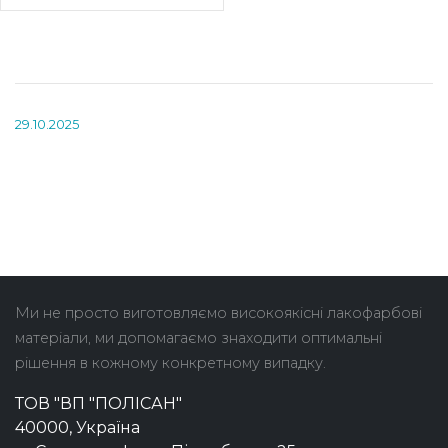
29.10.2025
Ми не просто виготовляємо високоякісні лакофарбові
матеріали, ми допомагаємо знаходити оптимальні
рішення в кожному конкретному випадку.
ТОВ "ВП "ПОЛІСАН"
40000, Україна