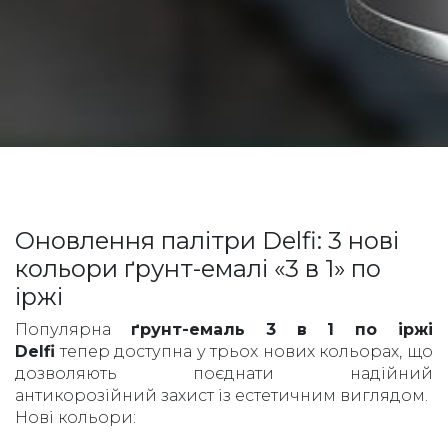
Оновлення палітри Delfi: 3 нові
кольори ґрунт-емалі «3 в 1» по
іржі
Популярна
ґрунт-емаль 3 в 1 по іржі
Delfi
тепер доступна у трьох нових кольорах, що
дозволяють поєднати надійний
антикорозійний захист із естетичним виглядом.
Нові кольори: