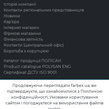
Історія компанії
Контакти регіональних представництв
Новини
Кар’єра
Інтернет магазин
Фірмові магазини
Фінансова звітність
Контакти (центральний офіс)
Боротьба з корупцією
Каталог продукції ПОЛІСАН
Product catalogue POLYSAN ENG
Сертифікат ДСТУ ISO 9001
Бренди
Продовжуючи переглядати farbex.ua, ви
підтверджуєте, що ознайомилися з Політикою
Maxima
конфіденційності, Умовами користування
Farbex
сайтом і погоджуєтеся на використання файлів
Delfi
cookie.
DekArt