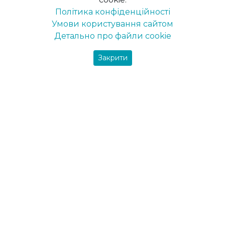
Політика конфіденційності
Maxima-decor
Умови користування сайтом
Вся продукція
Детально про файли cookie
Закрити
Фарби
Інтер’єрні фарби
Фарба для стелі
Фарба для стін
Фасадна фарба
Пігменти
Шпаклівка для мінеральних поверхонь
Грунтовки
Ґрунт-емаль
Ґрунт по дереву
Ґрунт по металу
Ґрунтовки для мінеральних поверхонь