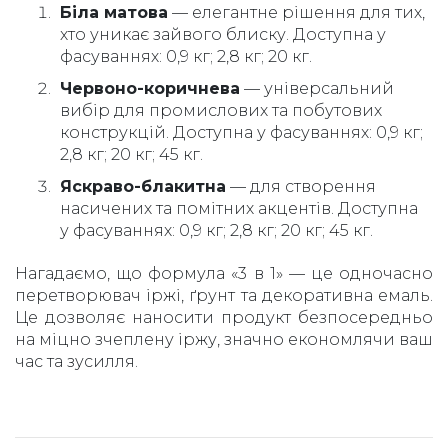
Біла матова
— елегантне рішення для тих,
хто уникає зайвого блиску. Доступна у
фасуваннях: 0,9 кг; 2,8 кг; 20 кг.
Червоно-коричнева
— універсальний
вибір для промислових та побутових
конструкцій. Доступна у фасуваннях: 0,9 кг;
2,8 кг; 20 кг; 45 кг.
Яскраво-блакитна
— для створення
насичених та помітних акцентів. Доступна
у фасуваннях: 0,9 кг; 2,8 кг; 20 кг; 45 кг.
Нагадаємо, що формула «3 в 1» — це одночасно
перетворювач іржі, ґрунт та декоративна емаль.
Це дозволяє наносити продукт безпосередньо
на міцно зчеплену іржу, значно економлячи ваш
час та зусилля.