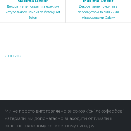
Maxima Decor
Maxima Decor
Декоративне покриття з ефектом
Декоративне покриття з
натурального каменя та бетону Art
перламутром та скляними
Beton
мікросферами Galaxy
20.10.2021
Ми не просто виготовляємо високоякісні лакофарбові
матеріали, ми допомагаємо знаходити оптимальні
рішення в кожному конкретному випадку.