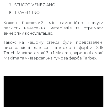
STUCCO VENEZIANO
TRAVERTINO
Кожен бажаючий міг самостійно відчути
легкість нанесення матеріалів та отримати
вичерпну консультацію.
Також на нашому стенді були представлені
високоякісні латексні інтер’єрні фарби Silk
Touch Maxima, емалі 3 в 1 Maxima, акрилові емалі
Maxima та універсальна гумова фарба Farbex.