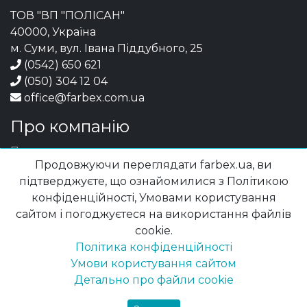
ТОВ "ВП "ПОЛІСАН"
40000, Україна
м. Суми, вул. Івана Піддубного, 25
(0542) 650 621
(050) 304 12 04
office@farbex.com.ua
Про компанію
Про нас
Продовжуючи переглядати farbex.ua, ви
Історія компанії
підтверджуєте, що ознайомилися з Політикою
Контакти регіональних представництв
конфіденційності, Умовами користування
Новини
сайтом і погоджуєтеся на використання файлів
Кар’єра
cookie.
Інтернет магазин
Політика конфіденційності
Фірмові магазини
Умови користування сайтом
Фінансова звітність
Детально про файли cookie
Контакти (центральний офіс)
Боротьба з корупцією