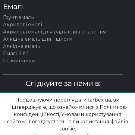
Емалі
Ґрунт-емаль
Акрилові емалі
Акрилові емалі для радіаторів опалення
Алкідна емаль для підлоги
Алкідна емаль
Емалі 3 в 1
Розчинники
Слідкуйте за нами в:
Продовжуючи переглядати farbex.ua, ви
підтверджуєте, що ознайомилися з Політикою
конфіденційності, Умовами користування
© 2003 – 2026 ТОВ "ВП "ПОЛІСАН"| farbex.ua
сайтом і погоджуєтеся на використання файлів
cookie.
Політика конфідеційності
|