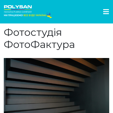
Фотостудія
ФотоФактура