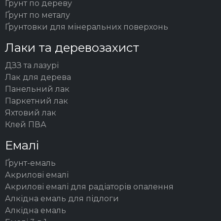
Ґрунт по дереву
Ґрунт по металу
Ґрунтовки для мінеральних поверхонь
Лаки та деревозахист
ДЗЗ та лазурі
Лак для дерева
Панельний лак
Паркетний лак
Яхтовий лак
Клей ПВА
Емалі
Ґрунт-емаль
Акрилові емалі
Акрилові емалі для радіаторів опалення
Алкідна емаль для підлоги
Алкідна емаль