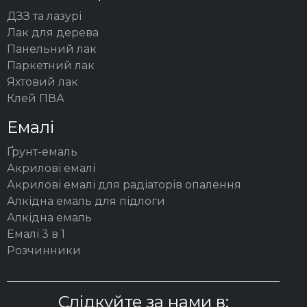
ДЗЗ та лазурі
Лак для дерева
Панельний лак
Паркетний лак
Яхтовий лак
Клей ПВА
Емалі
Ґрунт-емаль
Акрилові емалі
Акрилові емалі для радіаторів опалення
Алкідна емаль для підлоги
Алкідна емаль
Емалі 3 в 1
Розчинники
Слідкуйте за нами в: