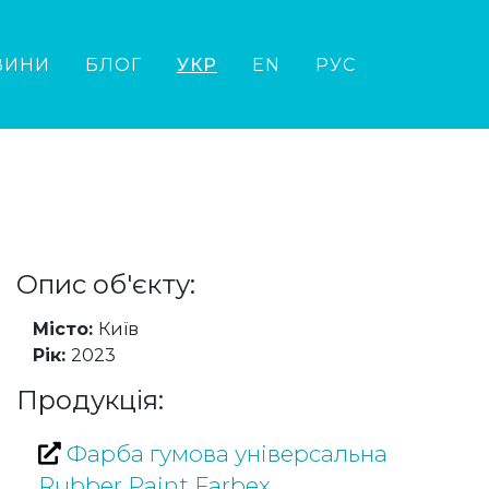
ВИНИ
БЛОГ
УКР
EN
РУС
Опис об'єкту:
Місто:
Київ
Рік:
2023
Продукція:
Фарба гумова універсальна
Rubber Paint Farbex