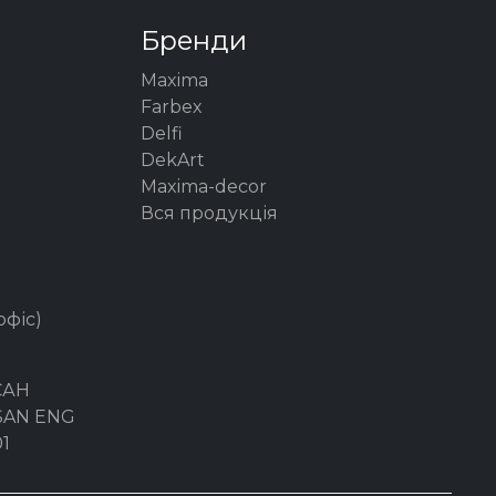
Бренди
Maxima
Farbex
Delfi
DekArt
Maxima-decor
Вся продукція
офіс)
САН
YSAN ENG
1