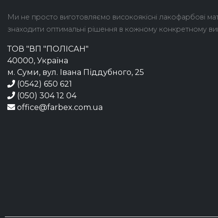
Ми не просто виготовляємо високоякісні лакофарбові ма
знаходити оптимальні рішення в кожному конкретному ви
ТОВ "ВП "ПОЛІСАН"
40000, Україна
м. Суми, вул. Івана Піддубного, 25
(0542) 650 621
(050) 304 12 04
office@farbex.com.ua