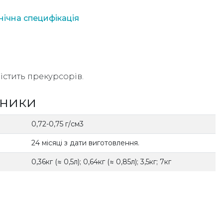
нічна специфікація
істить прекурсорів.
зники
0,72-0,75 г/см3
24 місяці з дати виготовлення.
0,36кг (≈ 0,5л); 0,64кг (≈ 0,85л); 3,5кг; 7кг