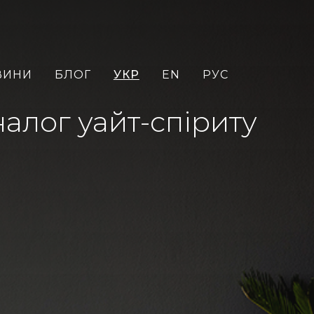
ВИНИ
БЛОГ
УКР
EN
РУС
налог уайт-спіриту