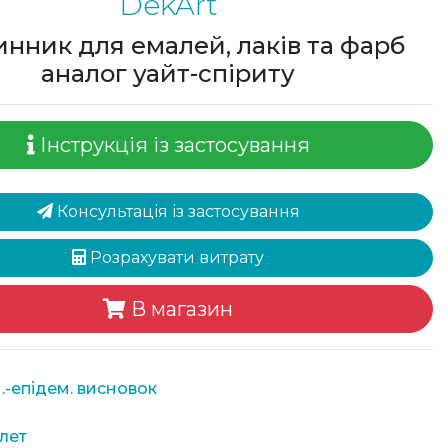
DekArt
нник для емалей, лаків та фарб
аналог уайт-спіриту
Інструкція із застосування
Консультація із застосування
Розрахувати витрату
В магазин
.-епідем. висновок
лет