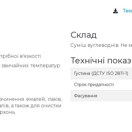
Тех
Склад
Суміш вуглеводнів. Не м
ібної в'язкості
Технічні пока
а звичайних температур
Густина (ДСТУ ISO 2811-1)
Строк придатності
Фасування
зчинення емалей, лаків,
лів, а також для очистки
рхонь.