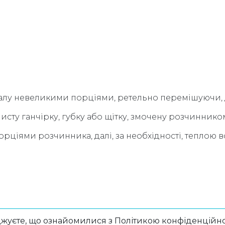
лу невеликими порціями, ретельно перемішуючи, до
ту ганчірку, губку або щітку, змочену розчиннико
ціями розчинника, далі, за необхідності, теплою 
жуєте, що ознайомилися з Політикою конфіденційно