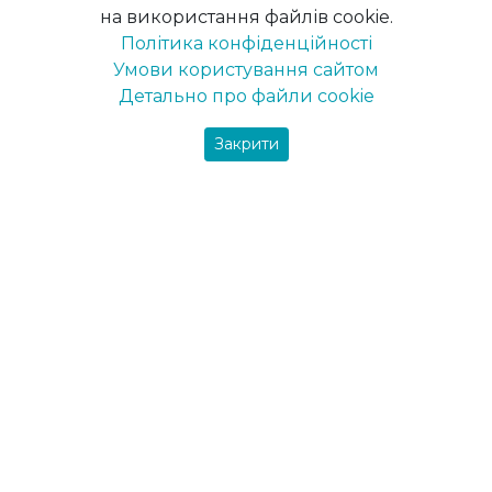
на використання файлів cookie.
Політика конфіденційності
Про компанію
теріали, ми допомагаємо
Умови користування сайтом
падку.
Про нас
Детально про файли cookie
Історія компанії
Закрити
Контакти регіональних
представництв
Новини
Кар’єра
Інтернет магазин
Фірмові магазини
Фінансова звітність
Контакти (центральний 
Боротьба з корупцією
Каталог продукції ПОЛІ
Product catalogue POL
Сертифікат ДСТУ ISO 900