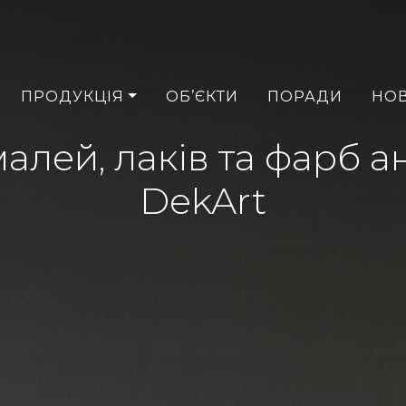
ПРОДУКЦІЯ
ОБ’ЄКТИ
ПОРАДИ
НО
лей, лаків та фарб а
DekArt