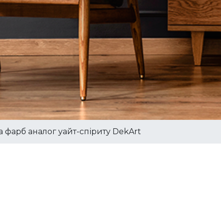
а фарб аналог уайт-спіриту DekArt