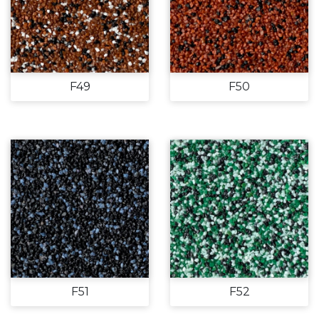
F49
F50
F51
F52