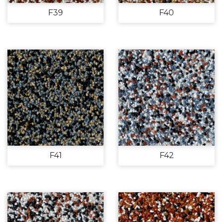
F39
F40
F41
F42