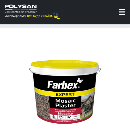
Акрилові штукатурки
Штукатурка декоративна акрилова «Мозаїка»
Farbex