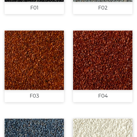
F01
F02
F03
F04