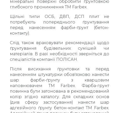
мінеральні поверхні обробити ґрунтовкою
глибокого проникнення ТМ Farbex.
Щільні типи ОСБ, ДВП, ДСП плит не
потребують попереднього ґрунтування
перед нанесенням фарби-ґрунт (бетон-
контакту).
Слід також враховувати рекомендації щодо
ґрунтування будівельних сумішей чи
матеріалів. В разі необхідності зверніться до
спеціалістів компанії ПОЛІСАН.
Після висихання ґрунтовки та перед
нанесенням штукатурки обов'язково нанести
шар фарби-ґрунту з кварцовим
наповнювачем ТМ Farbex. Фарба-грунт
повинна бути затонована в рекомендований
колір згідно каталогу. Для складних основ
(див. сферу застосування) нанести шар
адгезійного ґрунту бетон-контакт ТМ Farbex.