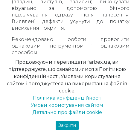
(впадин, виступів, залисин) виконувати
візуально за допомогою бічного
підсвічування одразу після нанесення.
Виявлені дефекти усунути до початку
висихання покриття.
Рекомендовано роботи проводити
однаковим інструментом і однаковим
способом.
Продовжуючи переглядати farbex.ua, ви
При ручному нанесенні бажано працювати
підтверджуєте, що ознайомилися з Політикою
удвох, через те, що роботи на одній площині
конфіденційності, Умовами користування
- бажано проводити безперервно - «від кута
до кута» або в межах декоративних елементів,
сайтом і погоджуєтеся на використання файлів
методом «мокрий по мокрому». У разі
cookie.
зупинки робіт рекомендується уздовж лінії
Політика конфіденційності
закінчення робіт наклеїти малярську стрічку,
Умови користування сайтом
яку потім видалити разом із залишками
Детально про файли cookie
свіжоукладенної суміші після її
розрівнювання і загладжування. При
Закрити
поновленні робіт, продовжувати з місця