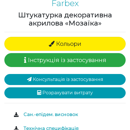
Farbex
Штукатурка декоративна
акрилова «Мозаїка»
Кольори
Інструкція із застосування
Консультація із застосування
Розрахувати витрату
Сан.-епідем. висновок
Технічна специфікація