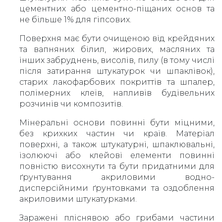
цементних або цементно-піщаних основ та
не більше 1% для гіпсових.
Поверхня має бути очищеною від крейдяних
та вапняних білил, жирових, масляних та
інших забруднень, висолів, пилу (в тому числі
після затирання штукатурок чи шпаклівок),
старих лакофарбових покриттів та шпалер,
полімерних клеїв, напливів будівельних
розчинів чи композитів.
Мінеральні основи повинні бути міцними,
без крихких частин чи країв. Матеріал
поверхні, а також штукатурні, шпаклювальні,
ізолюючі або клейові елементи повинні
повністю висохнути та бути придатними для
ґрунтування акриловими водно-
дисперсійними ґрунтовками та оздоблення
акриловими штукатурками.
Заражені пліснявою або грибами частини