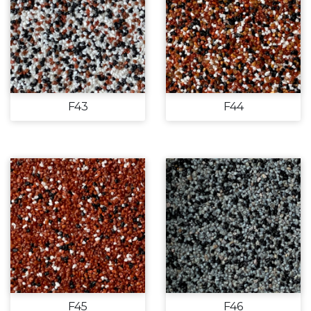
F43
F44
F45
F46