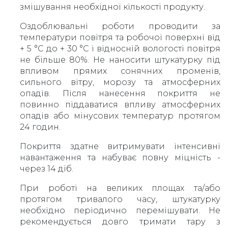
змішування необхідної кількості продукту.
Оздоблювальні роботи проводити за
температури повітря та робочої поверхні від
+ 5 °С до + 30 °С і відносній вологості повітря
не більше 80%. Не наносити штукатурку під
впливом прямих сонячних променів,
сильного вітру, морозу та атмосферних
опадів. Після нанесення покриття не
повинно піддаватися впливу атмосферних
опадів або мінусових температур протягом
24 годин.
Покриття здатне витримувати інтенсивні
навантаження та набуває повну міцність -
через 14 діб.
При роботі на великих площах та/або
протягом тривалого часу, штукатурку
необхідно періодично перемішувати. Не
рекомендується довго тримати тару з