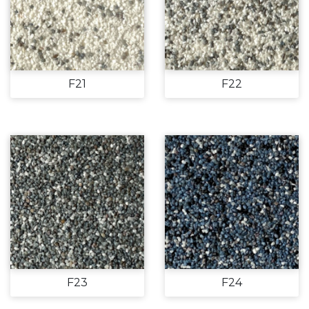
F21
F22
F23
F24