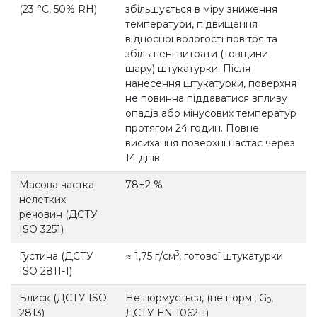
(23 °С, 50% RH)
збільшується в міру зниження
температури, підвищення
відносної вологості повітря та
збільшені витрати (товщини
шару) штукатурки. Після
нанесення штукатурки, поверхня
не повинна піддаватися впливу
опадів або мінусових температур
протягом 24 годин. Повне
висихання поверхні настає через
14 днів
Масова частка
78±2 %
нелетких
речовин (ДСТУ
ISO 3251)
3
Густина (ДСТУ
≈ 1,75 г/см
, готової штукатурки
ISO 2811-1)
Блиск (ДСТУ ISO
Не нормується, (не норм., G
,
0
2813)
ДСТУ EN 1062-1)