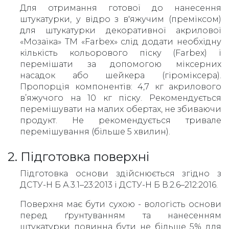
Для отримання готової до нанесення
штукатурки, у відро з в'яжучим (преміксом)
для штукатурки декоративної акрилової
«Мозаїка» TM «Farbex» слід додати необхідну
кількість кольорового піску (Farbex) і
перемішати за допомогою міксерних
насадок або шейкера (гіроміксера).
Пропорція компонентів: 4,7 кг акрилового
в’яжучого на 10 кг піску. Рекомендується
перемішувати на малих обертах, не збиваючи
продукт. Не рекомендується тривале
перемішування (більше 5 хвилин).
2. Підготовка поверхні
Підготовка основи здійснюється згідно з
ДСТУ-Н Б А.3.1–23:2013 і ДСТУ-Н Б В.2.6–212:2016.
Поверхня має бути сухою - вологість основи
перед ґрунтуванням та нанесенням
штукатурки повинна бути не більше 5% для