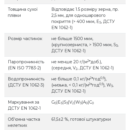
Товщина сухої
Відповідає 1.5 розміру зерна, пр.
плівки
2,5 мм, для одношарового
покриття (> 400 мкм, E
, ДСТУ
5
EN 1062-1)
Розмір частинок
не більше 1500 мкм,
(крупнозерниста, > 1500 мкм, S
,
3
ДСТУ EN 1062-1)
2
Паропроникність
не менше 20 г/(м
*доб.),
(EN ISO 7783-2)
(середня, V
, ДСТУ EN 1062-1)
2
2
0,5
Водопроникність
не більше 0,1 кг/(м
*год
),
2
0,5
(ДСТУ EN 1062-3)
(низька, < 0,1 кг/(м
*год
), W
,
3
ДСТУ EN 1062-1)
Маркування за
G
|E
|S
|V
|W
|A
|C
0
5
3
2
3
0
0
ДСТУ EN 1062-1
Об'ємна частка
61,5±2 %, готової штукатурки
нелетких