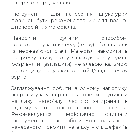
відкритою продукцією.
Інструмент для нанесення штукатурки
повинен бути рекомендований для водно-
дисперсійних матеріалів.
Наносити ручним способом.
Використовувати кельму (терку) або шпатель
із нержавіючої сталі. Матеріал наносити в
напрямку знизу-вгору. Свіжоукладену суміш
розрівняти (загладити) металевою кельмою
на товщину шару, який рівний 1,5 від розміру
зерна.
Загладжування робити в одному напрямку,
звертати увагу на рівність поверхні і уникати
напливу матеріалу, частого затирання в
одному місці і товстошарового нанесення.
Рекомендується періодично очищати
інструмент під час роботи. Контроль якості
нанесеного покриття на відсутність дефектів