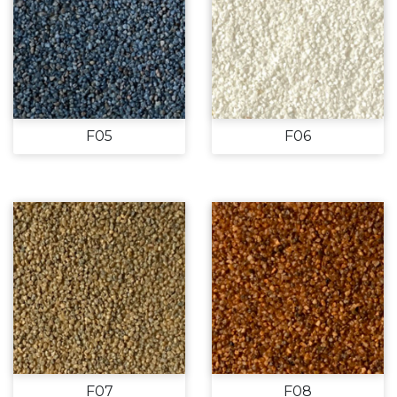
F05
F06
F07
F08