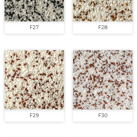
F27
F28
F29
F30