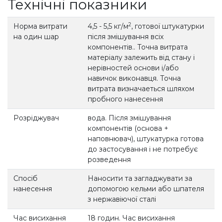
Технічні показники
2
Норма витрати
4,5 - 5,5 кг/м
, готової штукатурки
на один шар
після змішування всіх
компонентів.. Точна витрата
матеріалу залежить від стану і
нерівностей основи і/або
навичок виконавця. Точна
витрата визначаеться шляхом
пробного нанесення
Розріджувач
вода. Після змішування
компонентів (основа +
наповнювач), штукатурка готова
до застосування і не потребує
розведення
Спосіб
Наносити та загладжувати за
нанесення
допомогою кельми або шпателя
з нержавіючої сталі
Час висихання
18 годин. Час висихання