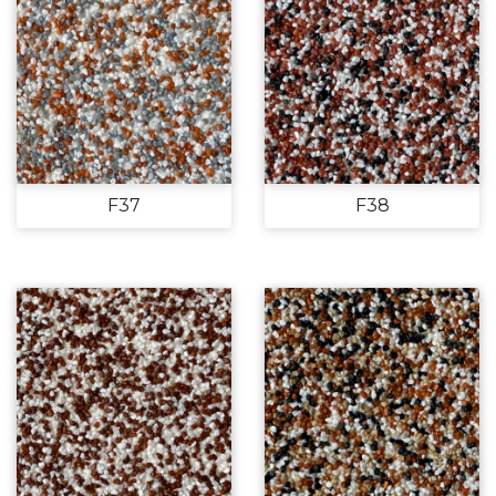
F37
F38