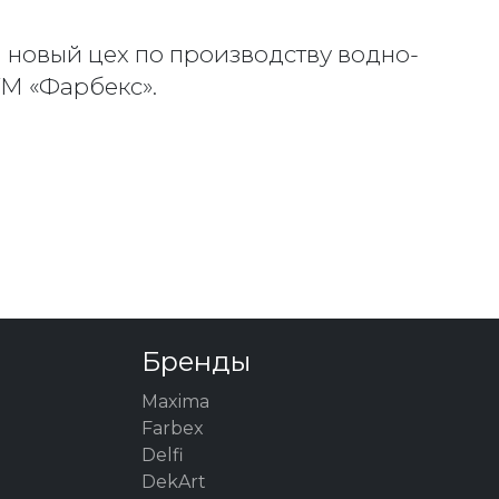
я новый цех по производству водно-
ТМ «Фарбекc».
Бренды
Maxima
Farbex
Delfi
DekArt