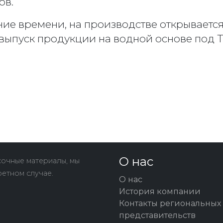
ов.
вание времени, на производстве открываетс
выпуск продукции на водной основе под 
О нас
очные материалы, мы
ретном случае.
О нас
История компании
Контакты региональных
представительств