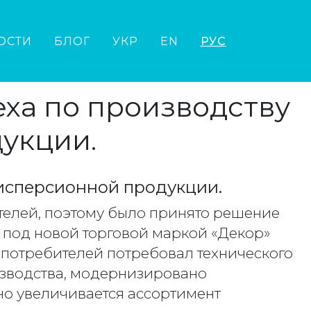
ОСТИ
БЛОГ
УКР
EN
РУС
еха по производству
укции.
дисперсионной продукции.
телей, поэтому было принято решение
 под новой торговой маркой «Декор»
 потребителей потребовал технического
зводства, модернизировано
но увеличивается ассортимент