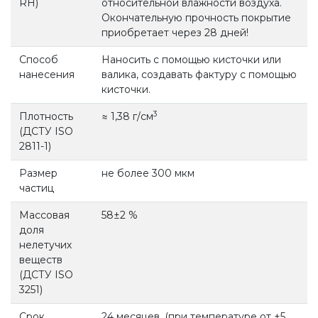
RH)
относительной влажности воздуха.
Окончательную прочность покрытие
приобретает через 28 дней!
Способ
Наносить с помощью кисточки или
нанесения
валика, создавать фактуру с помощью
кисточки.
3
Плотность
≈ 1,38 г/см
(ДСТУ ISO
2811-1)
Размер
не более 300 мкм
частиц
Массовая
58±2 %
доля
нелетучих
веществ
(ДСТУ ISO
3251)
Срок
24 месяцев, (при температуре от +5