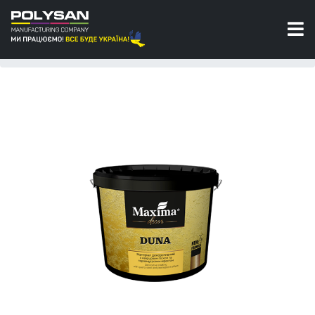
Штукатурка
Декоративное покрытие с кварцевым песком
и перламутром Duna Maxima Decor