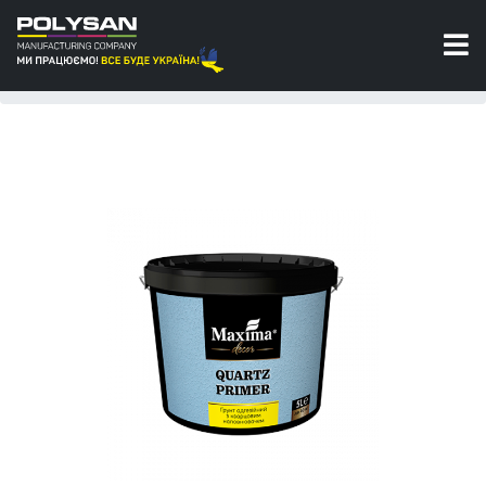
Грунт
Грунт адгезионный с кварцевым
наполнителем Quartz Primer Maxima Decor