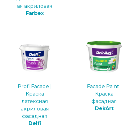
ая акриловая
Farbex
Profi Facade |
Faсade Paint |
Краска
Краска
латексная
фасадная
DekArt
акриловая
фасадная
Delfi