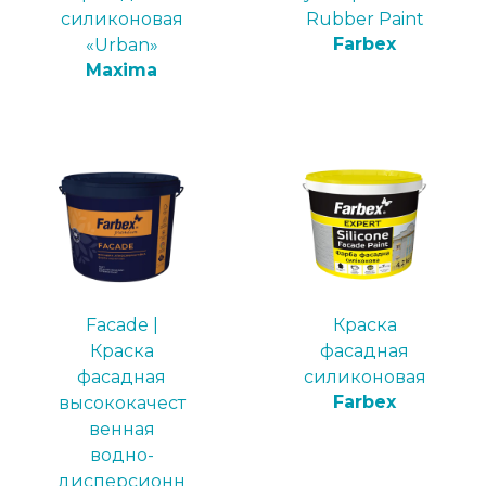
силиконовая
Rubber Paint
Farbex
«Urban»
Maxima
Facade |
Краска
Краска
фасадная
фасадная
силиконовая
Farbex
высококачест
венная
водно-
дисперсионн