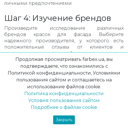
личными предпочтениями.
Шаг 4: Изучение брендов
Произведите исследования различных
брендов красок для фасада. Выберите
надежного производителя, у которого есть
положительные отзывы от клиентов и
гарантирует качество своей продукции.
Продолжая просматривать farbex.ua, вы
Шаг 5: Консультация со
подтверждаете, что ознакомились с
Политикой конфиденциальности, Условиями
специалистами
пользования сайтом и соглашаетесь на
использование файлов cookie.
Если вы не уверены в своих выборах,
Политика конфиденциальности
обратитесь к нашим специалистам или
консультантам по выбору красок для фасада.
Условия пользования сайтом
Они помогут вам сделать оптимальный выбор,
Подробнее о файлах cookie
учитывая все особенности вашего дома и
бюджетные ограничения.
Закрыть