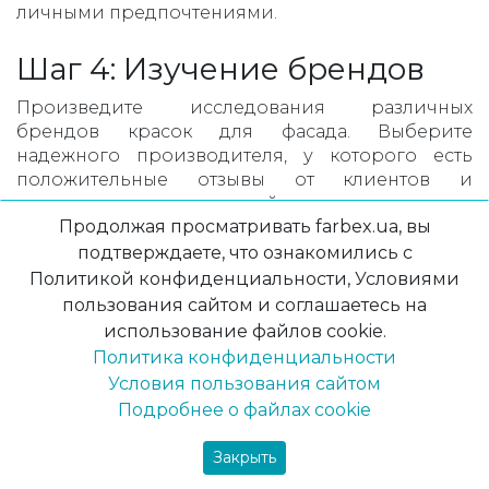
личными предпочтениями.
Шаг 4: Изучение брендов
Произведите исследования различных
брендов красок для фасада. Выберите
надежного производителя, у которого есть
положительные отзывы от клиентов и
гарантирует качество своей продукции.
Продолжая просматривать farbex.ua, вы
Шаг 5: Консультация со
подтверждаете, что ознакомились с
Политикой конфиденциальности, Условиями
специалистами
пользования сайтом и соглашаетесь на
использование файлов cookie.
Если вы не уверены в своих выборах,
Политика конфиденциальности
обратитесь к нашим специалистам или
консультантам по выбору красок для фасада.
Условия пользования сайтом
Они помогут вам сделать оптимальный выбор,
Подробнее о файлах cookie
учитывая все особенности вашего дома и
бюджетные ограничения.
Закрыть