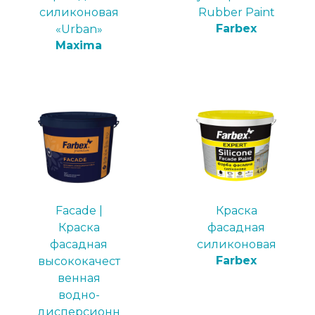
силиконовая
Rubber Paint
Farbex
«Urban»
Maxima
Facade |
Краска
Краска
фасадная
фасадная
силиконовая
Farbex
высококачест
венная
водно-
дисперсионн