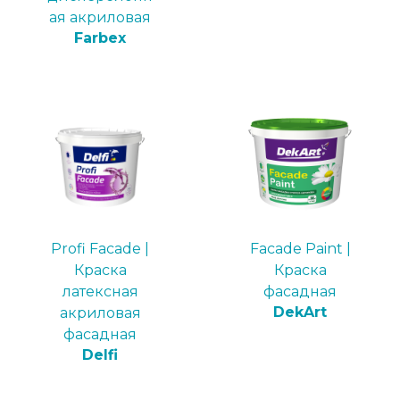
ая акриловая
Farbex
Profi Facade |
Faсade Paint |
Краска
Краска
латексная
фасадная
DekArt
акриловая
фасадная
Delfi