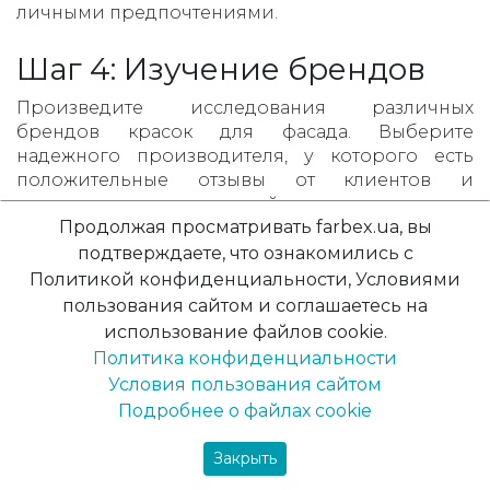
личными предпочтениями.
Шаг 4: Изучение брендов
Произведите исследования различных
брендов красок для фасада. Выберите
надежного производителя, у которого есть
положительные отзывы от клиентов и
гарантирует качество своей продукции.
Продолжая просматривать farbex.ua, вы
Шаг 5: Консультация со
подтверждаете, что ознакомились с
Политикой конфиденциальности, Условиями
специалистами
пользования сайтом и соглашаетесь на
использование файлов cookie.
Если вы не уверены в своих выборах,
Политика конфиденциальности
обратитесь к нашим специалистам или
консультантам по выбору красок для фасада.
Условия пользования сайтом
Они помогут вам сделать оптимальный выбор,
Подробнее о файлах cookie
учитывая все особенности вашего дома и
бюджетные ограничения.
Закрыть