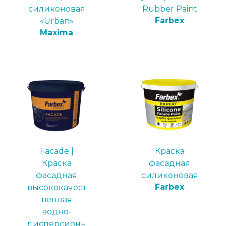
силиконовая
Rubber Paint
Farbex
«Urban»
Maxima
Facade |
Краска
Краска
фасадная
фасадная
силиконовая
Farbex
высококачест
венная
водно-
дисперсионн