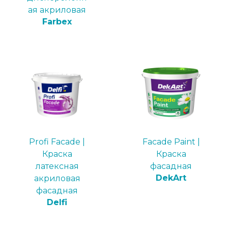
ая акриловая
Farbex
Profi Facade |
Faсade Paint |
Краска
Краска
латексная
фасадная
DekArt
акриловая
фасадная
Delfi