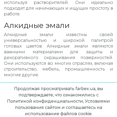
используя растворителей. Они идеально
подходят для начинающих и ищущих простоту в
работе.
Алкидные эмали
Алкидные эмали известны своей
универсальностью и широкой палитрой
готовых цветов. Алкидные эмали являются
важными материалами для защиты и
декоративного окрашивания поверхностей.
Они используются во многих отраслях, включая
строительство, мебель, промышленность и
многие другие.
Эмали 3в1 по металлу
Продолжая просматривать farbex.ua, вы
подтверждаете, что ознакомились с
Эмали 3в1 по металлу является отличным
Политикой конфиденциальности, Условиями
выбором для желающих защитить
металлические поверхности от коррозии,
пользования сайтом и соглашаетесь на
износа и воздействия окружающей среды.
использование файлов cookie.