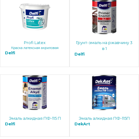
Profi Latex
Грунт-эмаль на ржавчину 3
Краска латексная акриловая
в 1
Delfi
Delfi
Эмаль алкидная ПФ-115 П
Эмаль алкидная ПФ-115П
Delfi
DekArt