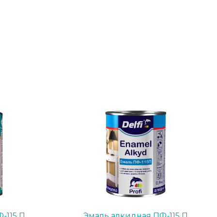
-115 П
Эмаль алкидная ПФ-115 П