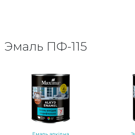
Эмаль ПФ-115
Емаль алкідна
Э