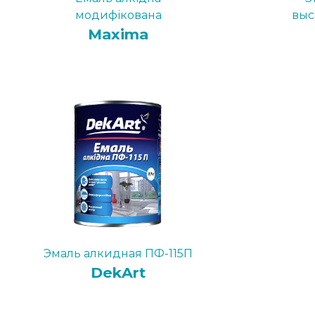
модифікована
выс
Maxima
Эмаль алкидная ПФ-115П
DekArt