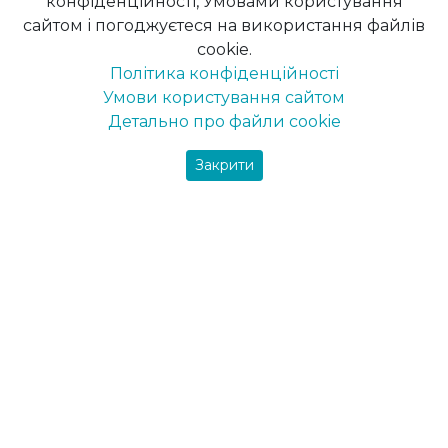
конфіденційності, Умовами користування
сайтом і погоджуєтеся на використання файлів
Фарби
cookie.
Політика конфіденційності
Інтер’єрні фарби
Умови користування сайтом
Фарба для стелі
Детально про файли cookie
Фарба для стін
Фасадна фарба
Закрити
Пігменти
Шпаклівка для мінеральних поверхонь
Грунтовки
Ґрунт-емаль
Ґрунт по дереву
Ґрунт по металу
Ґрунтовки для мінеральних поверхонь
Лаки та деревозахист
ДЗЗ та лазурі