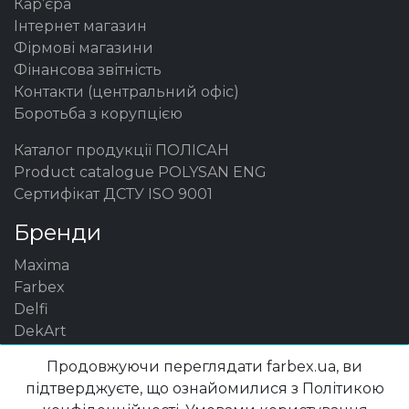
Кар’єра
Інтернет магазин
Фірмові магазини
Фінансова звітність
Контакти (центральний офіс)
Боротьба з корупцією
Каталог продукції ПОЛІСАН
Product catalogue POLYSAN ENG
Сертифікат ДСТУ ISO 9001
Бренди
Maxima
Farbex
Delfi
DekArt
Maxima-decor
Продовжуючи переглядати farbex.ua, ви
Вся продукція
підтверджуєте, що ознайомилися з Політикою