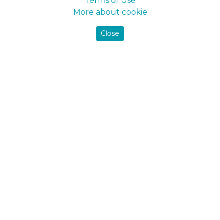
Terms of Use
Ceiling paint
More about cookie
Wall paint
Facade paints
Close
Pigment
Putty for mineral surfaces
Грунтовки
Primer enamel
Primer for wood
Primer for metal
Primers for mineral surfaces
Лаки та деревозахист
Woodсare and lazure
Varnish for wood
Panel varnish
Parquet varnish
Yacht varnish