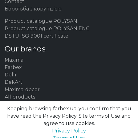
Contact
Боротьба з корупцією
Product catalogue POLYSAN
Product catalogue POLYSAN ENG
DSTU ISO 9001 certificate
Our brands
Maxima
Farbex
Delfi
DekArt
Maxima-decor
All products
Keeping browsing farbex.ua, you confirm that you
have read the Privacy Policy, Site terms of Use and
agree to use cookies.
Фарби
Privacy Policy
Interior paints