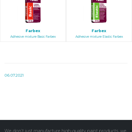
Farbex
Farbex
Adhesive mixture Basic Farbex
Adhesive mixture Elastic Farbex
06.07.2021
We don’t just manufacture high-quality paint products, we