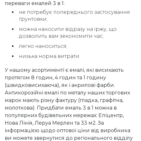
переваги емалей 3 в 1:
не потребує попереднього застосування
ґрунтовки;
можна наносити відразу на іржу, що
дозволить вам зекономити час;
легко наноситься;
низька норма витрати.
У нашому асортименті є емалі, які висихають
протягом 8 годин, 4 годин та 1 годину
(швидковисихаюча), як і акрилові фарби.
Антикорозійні емалі по металу наших торгових
марок мають різну фактуру (гладка, графітна,
молоткова). Придбати емаль 3 в 1 можна в
популярних будівельних мережах: Епіцентр,
Нова Лінія, Леруа Мерлен та 33 м2. За
інформацією щодо оптової ціни від виробника
ви можете звернутися до регіонального відділу