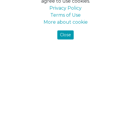
agree to use cookies.
Privacy Policy
Terms of Use
More about cookie
Close
We don’t just manufacture high-quality paint products, we
help to find the best suitable variants in each definite
situation.
MC «POLYSAN» LTD
Ukraine, Sumy, I.Piddubnoho str. 25
tel./fax: +38 (0542) 650 621
tel.: +38 (050) 304 12 04
office@farbex.com.ua
About us
About us
History