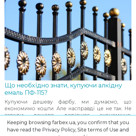
Що необхідно знати, купуючи алкідну
емаль ПФ-115?
Купуючи дешеву фарбу, ми думаємо, що
економимо кошти. Але насправді це не так. Не
завжди дешево дорівнює економічно.
Вибирати емаль дивлячись на ціну за кілограм
Keeping browsing farbex.ua, you confirm that you
або літр продукту – це не правильно. Щоб
have read the Privacy Policy, Site terms of Use and
дізнатися на що варто звертати увагу при …