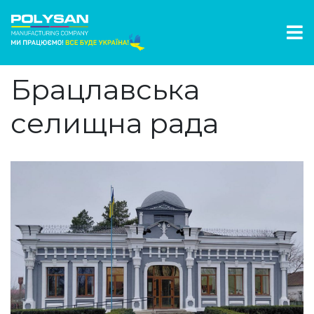
Брацлавська
селищна рада