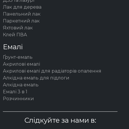
ДЗЗ та лазурі
Лак для дерева
Панельний лак
Паркетний лак
Яхтовий лак
Клей ПВА
Емалі
Ґрунт-емаль
Акрилові емалі
Акрилові емалі для радіаторів опалення
Алкідна емаль для підлоги
Алкідна емаль
Емалі 3 в 1
Розчинники
Слідкуйте за нами в: