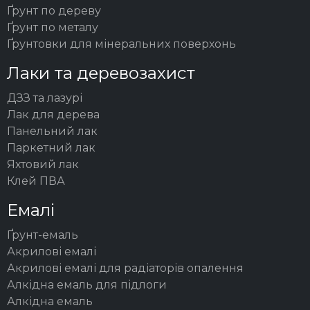
Ґрунт по дереву
Ґрунт по металу
Ґрунтовки для мінеральних поверхонь
Лаки та деревозахист
ДЗЗ та лазурі
Лак для дерева
Панельний лак
Паркетний лак
Яхтовий лак
Клей ПВА
Емалі
Ґрунт-емаль
Акрилові емалі
Акрилові емалі для радіаторів опалення
Алкідна емаль для підлоги
Алкідна емаль