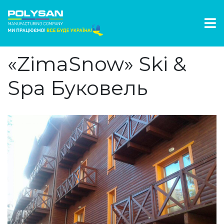
«ZimaSnow» Ski &
Spa Буковель