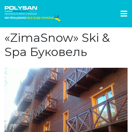
«ZimaSnow» Ski &
Spa Буковель