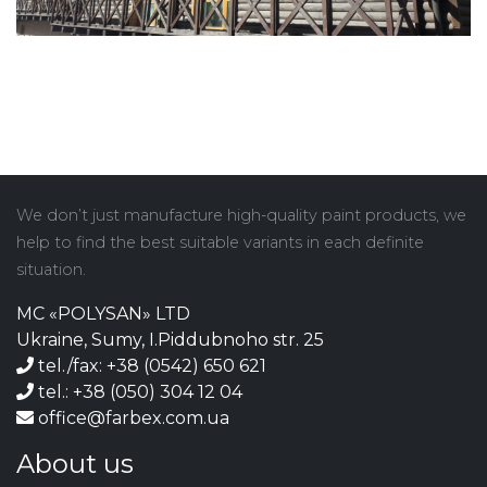
We don’t just manufacture high-quality paint products, we
help to find the best suitable variants in each definite
situation.
MC «POLYSAN» LTD
Ukraine, Sumy, I.Piddubnoho str. 25
tel./fax: +38 (0542) 650 621
tel.: +38 (050) 304 12 04
office@farbex.com.ua
About us