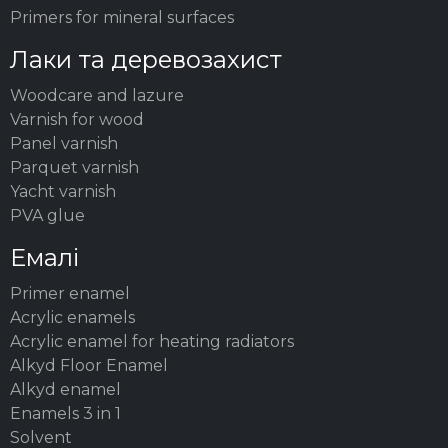
Primers for mineral surfaces
Лаки та деревозахист
Woodсare and lazure
Varnish for wood
Panel varnish
Parquet varnish
Yacht varnish
PVA glue
Емалі
Primer enamel
Acrylic enamels
Acrylic enamel for heating radiators
Alkyd Floor Enamel
Alkyd enamel
Enamels 3 in 1
Solvent