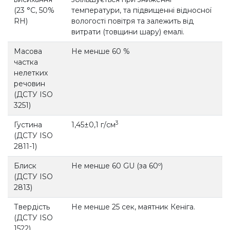
(23 °С, 50%
температури, та підвищенні відносної
RH)
вологості повітря та залежить від
витрати (товщини шару) емалі.
Масова
Не менше 60 %
частка
нелетких
речовин
(ДСТУ ISO
3251)
3
Густина
1,45±0,1 г/см
(ДСТУ ISO
2811-1)
Блиск
Не менше 60 GU (за 60º)
(ДСТУ ISO
2813)
Твердість
Не менше 25 сек, маятник Кеніга.
(ДСТУ ISO
1522)