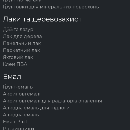
Ґрунтовки для мінеральних поверхонь
Лаки та деревозахист
ДЗЗ та лазурі
Лак для дерева
Панельний лак
Паркетний лак
Яхтовий лак
Клей ПВА
Емалі
Ґрунт-емаль
Акрилові емалі
Акрилові емалі для радіаторів опалення
Алкідна емаль для підлоги
Алкідна емаль
Емалі 3 в 1
Розчинники