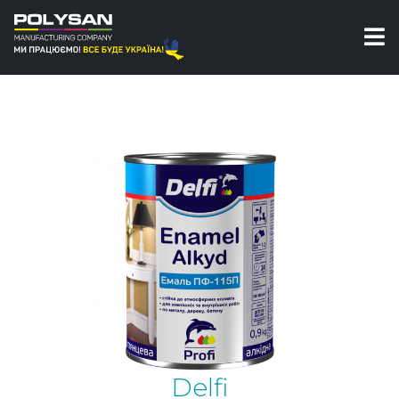
Емалі
Алкідна емаль
Емаль алкідна ПФ-115 П Delfi
Delfi