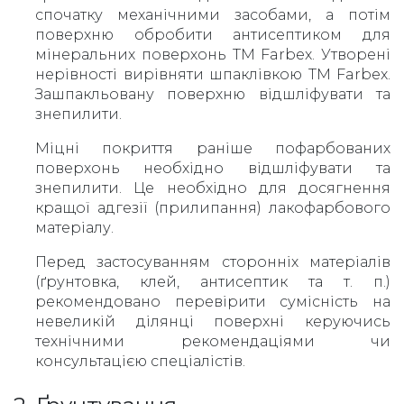
спочатку механічними засобами, а потім
поверхню обробити антисептиком для
мінеральних поверхонь ТМ Farbex. Утворені
нерівності вирівняти шпаклівкою ТМ Farbex.
Зашпакльовану поверхню відшліфувати та
знепилити.
Міцні покриття раніше пофарбованих
поверхонь необхідно відшліфувати та
знепилити. Це необхідно для досягнення
кращої адгезії (прилипання) лакофарбового
матеріалу.
Перед застосуванням сторонніх матеріалів
(ґрунтовка, клей, антисептик та т. п.)
рекомендовано перевірити сумісність на
невеликій ділянці поверхні керуючись
технічними рекомендаціями чи
консультацією спеціалістів.