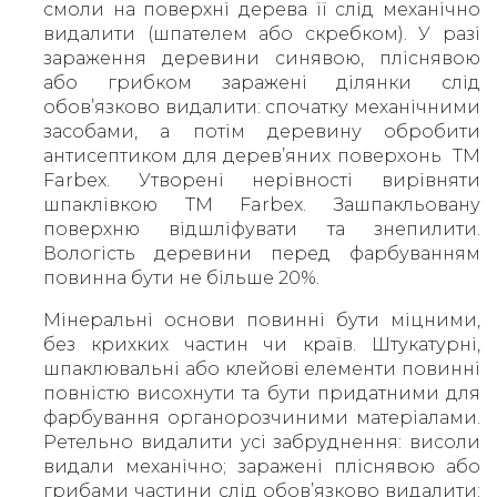
смоли на поверхні дерева її слід механічно
видалити (шпателем або скребком). У разі
зараження деревини синявою, пліснявою
або грибком заражені ділянки слід
обов’язково видалити: спочатку механічними
засобами, а потім деревину обробити
антисептиком для дерев’яних поверхонь ТМ
Farbex. Утворені нерівності вирівняти
шпаклівкою ТМ Farbex. Зашпакльовану
поверхню відшліфувати та знепилити.
Вологість деревини перед фарбуванням
повинна бути не більше 20%.
Мінеральні основи повинні бути міцними,
без крихких частин чи країв. Штукатурні,
шпаклювальні або клейові елементи повинні
повністю висохнути та бути придатними для
фарбування органорозчиними матеріалами.
Ретельно видалити усі забруднення: висоли
видали механічно; заражені пліснявою або
грибами частини слід обов’язково видалити: