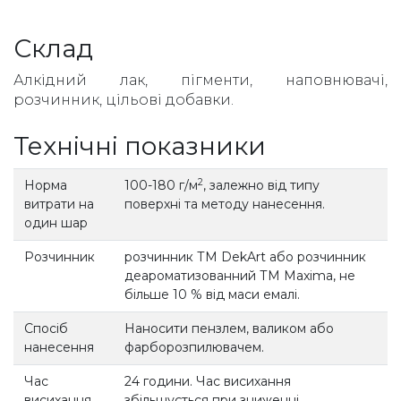
Склад
Алкідний лак, пігменти, наповнювачі,
розчинник, цільові добавки.
Технічні показники
2
Норма
100-180 г/м
, залежно від типу
витрати на
поверхні та методу нанесення.
один шар
Розчинник
розчинник ТМ DekArt або розчинник
деароматизованний ТМ Maxima, не
більше 10 % від маси емалі.
Спосіб
Наносити пензлем, валиком або
нанесення
фарборозпилювачем.
Час
24 години. Час висихання
висихання
збільшується при зниженні