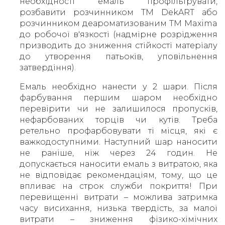
необхідності емаль профільтрувати,
розбавити розчинником ТМ DekART або
розчинником деароматизованим ТМ Maxima
до робочої в'язкості (надмірне розрідження
призводить до зниження стійкості матеріалу
до утворення патьоків, уповільнення
затвердіння).
Емаль необхідно нанести у 2 шари. Після
фарбування першим шаром необхідно
перевірити чи не залишилося пропусків,
нефарбованих торців чи кутів. Треба
ретельно профарбовувати ті місця, які є
важкодоступними. Наступний шар наносити
не раніше, ніж через 24 годин. Не
допускається наносити емаль з витратою, яка
не відповідає рекомендаціям, тому, що це
впливає на строк служби покриття! При
перевищенні витрати – можлива затримка
часу висихання, низька твердість, за малої
витрати – зниження фізико-хімічних