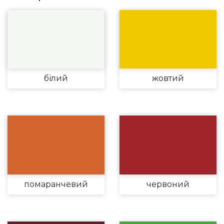
білий
жовтий
помаранчевий
червоний