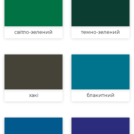
світло-зелений
темно-зелений
хакі
блакитний