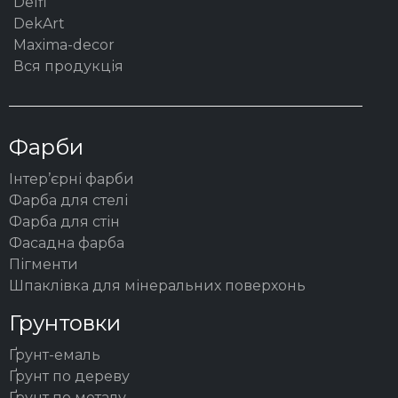
Delfi
DekArt
Maxima-decor
Вся продукція
Фарби
Інтер’єрні фарби
Фарба для стелі
Фарба для стін
Фасадна фарба
Пігменти
Шпаклівка для мінеральних поверхонь
Грунтовки
Ґрунт-емаль
Ґрунт по дереву
Ґрунт по металу