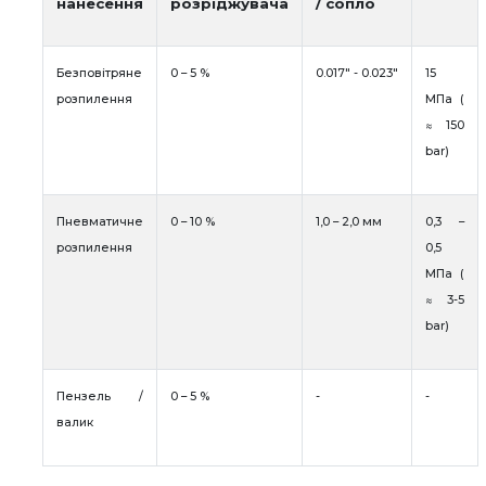
нанесення
розріджувача
/ сопло
Безповітряне
0 – 5 %
0.017" - 0.023"
15
розпилення
МПа (
≈ 150
bar)
Пневматичне
0 – 10 %
1,0 – 2,0 мм
0,3 –
розпилення
0,5
МПа (
≈ 3-5
bar)
Пензель /
0 – 5 %
-
-
валик