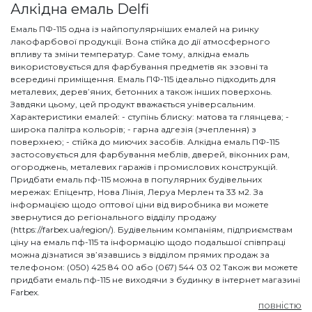
Алкідна емаль Delfi
Емаль ПФ-115 одна із найпопулярніших емалей на ринку
лакофарбової продукції. Вона стійка до дії атмосферного
впливу та зміни температур. Саме тому, алкідна емаль
використовується для фарбування предметів як ззовні та
всередині приміщення. Емаль ПФ-115 ідеально підходить для
металевих, дерев’яних, бетонних а також інших поверхонь.
Завдяки цьому, цей продукт вважається універсальним.
Характеристики емалей: - ступінь блиску: матова та глянцева; -
широка палітра кольорів; - гарна адгезія (зчеплення) з
поверхнею; - стійка до миючих засобів. Алкідна емаль ПФ-115
застосовується для фарбування меблів, дверей, віконних рам,
огороджень, металевих гаражів і промислових конструкцій.
Придбати емаль пф-115 можна в популярних будівельних
мережах: Епіцентр, Нова Лінія, Леруа Мерлен та 33 м2. За
інформацією щодо оптової ціни від виробника ви можете
звернутися до регіонального відділу продажу
(https://farbex.ua/region/). Будівельним компаніям, підприємствам
ціну на емаль пф-115 та інформацію щодо подальшої співпраці
можна дізнатися зв’язавшись з відділом прямих продаж за
телефоном: (050) 425 84 00 або (067) 544 03 02 Також ви можете
придбати емаль пф-115 не виходячи з будинку в інтернет магазині
Farbex.
повністю