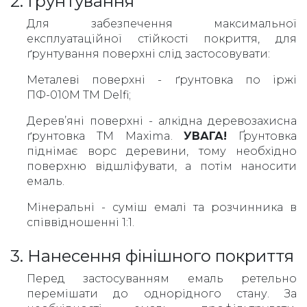
2. Ґрунтування
Для забезпечення максимальної
експлуатаційної стійкості покриття, для
ґрунтування поверхні слід застосовувати:
Металеві поверхні - ґрунтовка по іржі
ПФ-010М ТМ Delfi;
Дерев’яні поверхні - алкідна деревозахисна
ґрунтовка ТМ Maxima.
УВАГА!
Ґрунтовка
піднімає ворс деревини, тому необхідно
поверхню відшліфувати, а потім наносити
емаль.
Мінеральні - суміш емалі та розчинника в
співвідношенні 1:1.
3. Нанесення фінішного покриття
Перед застосуванням емаль ретельно
перемішати до однорідного стану. За