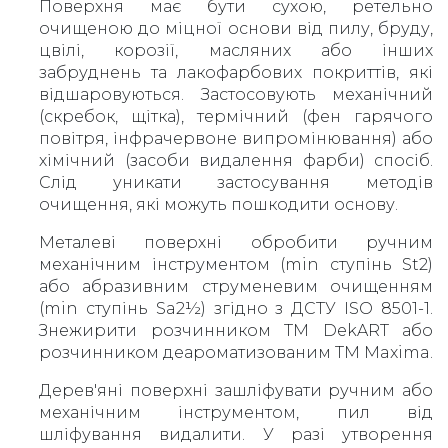
Поверхня має бути сухою, ретельно
очищеною до міцної основи від пилу, бруду,
цвілі, корозії, масляних або інших
забруднень та лакофарбових покриттів, які
відшаровуються. Застосовують механічний
(скребок, щітка), термічний (фен гарячого
повітря, інфрачервоне випромінювання) або
хімічний (засоби видалення фарби) спосіб.
Слід уникати застосування методів
очищення, які можуть пошкодити основу.
Металеві поверхні обробити ручним
механічним інструментом (min ступінь St2)
або абразивним струменевим очищенням
(min ступінь Sa2½) згідно з ДСТУ ISO 8501-1.
Знежирити розчинником ТМ DekART або
розчинником деароматизованим ТМ Maxima.
Дерев'яні поверхні зашліфувати ручним або
механічним інструментом, пил від
шліфування видалити. У разі утворення