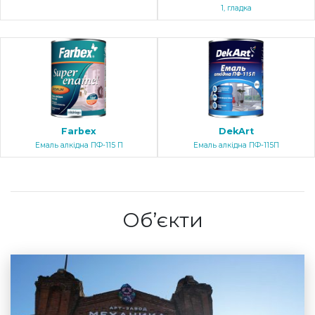
1, гладка
Farbex
DekArt
Емаль алкідна ПФ-115 П
Емаль алкідна ПФ-115П
Об’єкти