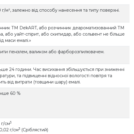
 г/м², залежно від способу нанесення та типу поверхні.
нник ТМ DekART, або розчинник деароматизованний ТМ
a, або уайт-спірит, або скипидар, або сольвент не більше
ід маси емалі.»
ити пензлем, валиком або фарборозпилювачем.
льше 24 години. Час висихання збільшується при зниженні
атури, та підвищенні відносної вологості повітря та
ть від витрати (товщини шару) емалі.
нше 60 %
3
1 г/см
3
±0,02 г/см
(Сріблястий)