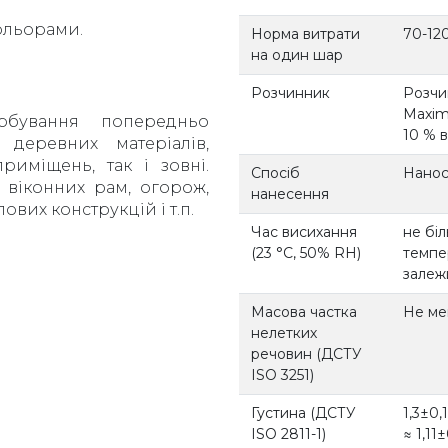
ольорами.
Норма витрати
70-120
на один шар
Розчинник
Розчи
Maxim
рбування попередньо
10 % в
 деревних матеріалів,
риміщень, так і зовні.
Спосіб
Нанос
 віконних рам, огорож,
нанесення
вих конструкцій і т.п.
Час висихання
не бі
(23 °С, 50% RH)
темпер
залежи
Масова частка
Не ме
нелетких
речовин (ДСТУ
ISO 3251)
Густина (ДСТУ
1,3±0,
ISO 2811-1)
≈ 1,11