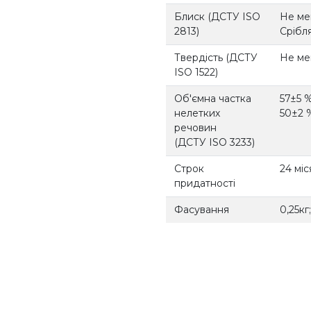
Блиск (ДСТУ ISO
Не мен
2813)
Срібля
Твердість (ДСТУ
Не ме
ISO 1522)
Об'ємна частка
57±5 
нелетких
50±2 
речовин
(ДСТУ ISO 3233)
Строк
24 міс
придатності
Фасування
0,25кг;