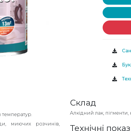
Сан
Бук
Тех
Склад
Алкідний лак, пігменти,
н температур.
ди, миючих розчинів,
Технічні пока