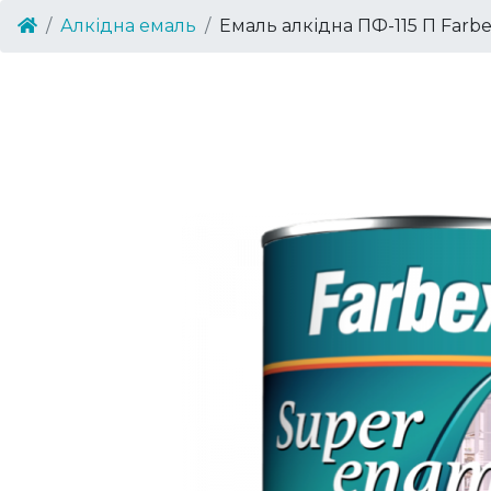
Алкідна емаль
Емаль алкідна ПФ-115 П Farb