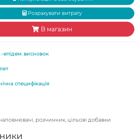
Розрахувати витрату
В магазин
.-епідем. висновок
лет
нічна специфікація
 наповнювачі, розчинник, цільові добавки.
зники