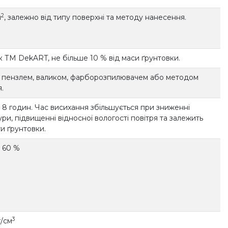
2
м
, залежно від типу поверхні та методу нанесення.
 ТМ DekART, не більше 10 % від маси ґрунтовки.
 пензлем, валиком, фарборозпилювачем або методом
.
 8 годин. Час висихання збільшується при зниженні
ри, підвищенні відносної вологості повітря та залежить
ти ґрунтовки.
 60 %
3
г/см