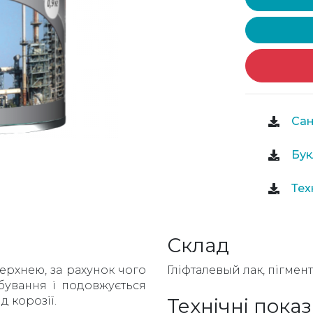
Сан
Бук
Тех
Склад
ерхнею, за рахунок чого
Гліфталевый лак, пігмен
бування і подовжується
 корозії.
Технічні пока