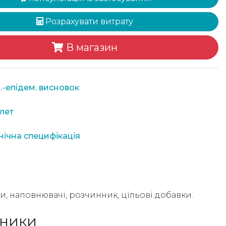
Розрахувати витрату
В магазин
.-епідем. висновок
лет
нічна специфікація
ти, наповнювачі, розчинник, цільові добавки.
зники