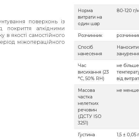
Норма
80-120 г/
витрати на
унтування поверхонь із
один шар
д покриття алкідними
у в якості самостійного
Розчинник
розчинник
 період міжопераційного
Спосіб
Наносити
нанесення
занурення
Час
не більше
висихання (23
температу
°С, 50% RH)
від витра
Масова
не менше
частка
нелетких
речовин
(ДСТУ ISO
3251)
Густина
1,5 ± 0,05 