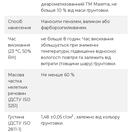
деароматизованний ТМ Maxima, не
більше 10 % від маси ґрунтовки.
Спосіб
Наносити пензлем, валиком або
нанесення
фарборозпилювачем.
Час
не більше 8 годин. Час висихання
висихання
збільшується при зниженні
(23 °С, 50%
температури, підвищенні відносної
RH)
вологості повітря та залежить від
витрати (товщини шару) ґрунтовки.
Масова
Не менше 60 %
частка
нелетких
речовин
(ДСТУ ISO
3251)
3
Густина
1,48 ±0,05 г/см
, залежно від кольору
(ДСТУ ISO
ґрунтовки.
2811-1)