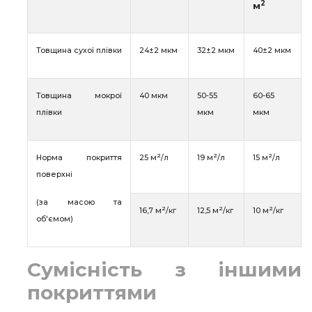
2
м
Товщина сухої плівки
24±2 мкм
32±2 мкм
40±2 мкм
Товщина мокрої
40 мкм
50-55
60-65
плівки
мкм
мкм
2
2
2
Норма покриття
25 м
/л
19 м
/л
15 м
/л
поверхні
(за масою та
2
2
2
16,7 м
/кг
12,5 м
/кг
10 м
/кг
об'ємом)
Сумісність з іншими
покриттями