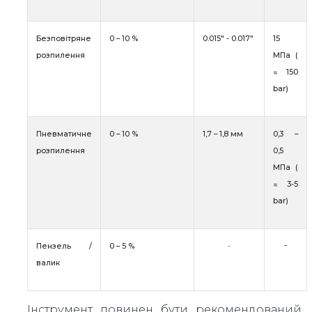
Безповітряне
0 – 10 %
0.015" - 0.017"
15
розпилення
МПа (
≈ 150
bar)
Пневматичне
0 – 10 %
1,7 – 1,8 мм
0,3 –
розпилення
0,5
МПа (
≈ 3-5
bar)
-
Пензель /
0 – 5 %
-
валик
Інструмент повинен бути рекомендований