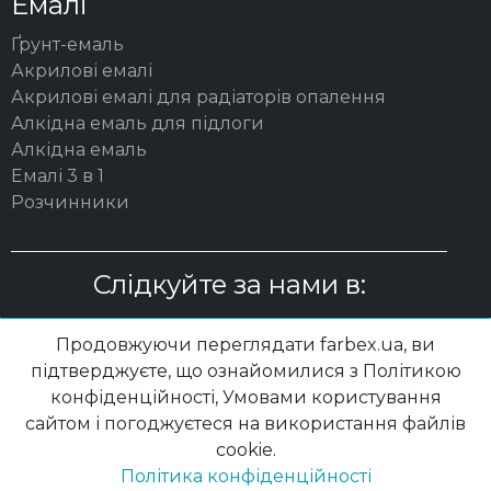
Емалі
Ґрунт-емаль
Акрилові емалі
Акрилові емалі для радіаторів опалення
Алкідна емаль для підлоги
Алкідна емаль
Емалі 3 в 1
Розчинники
Слідкуйте за нами в:
Продовжуючи переглядати farbex.ua, ви
підтверджуєте, що ознайомилися з Політикою
конфіденційності, Умовами користування
© 2003 – 2026 ТОВ "ВП "ПОЛІСАН"| farbex.ua
сайтом і погоджуєтеся на використання файлів
cookie.
Політика конфідеційності
|
Політика конфіденційності