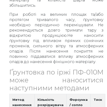
матеріалу та кількість шарів може
збільшитись.
При роботі на великих площах та/або
протягом тривалого часу, ґрунтовку
необхідно періодично перемішувати. Не
рекомендується довго тримати тару з
відкритою продукцією.Не наносити
ґрунтовку під впливом прямих сонячних
променів, сильного вітру та атмосферних
опадів. Після нанесення покриття не
повинно піддаватися впливу атмосферних
опадів до нанесення фінішного матеріалу.
Ґрунтовка по іржі ПФ-010М
може наноситися
наступними методами
Метод
Кількість
Форсунка
Тиск
нанесення
розріджувача
/ сопло