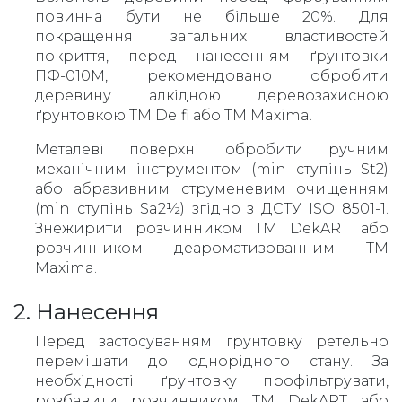
повинна бути не більше 20%. Для
покращення загальних властивостей
покриття, перед нанесенням ґрунтовки
ПФ-010М, рекомендовано обробити
деревину алкідною деревозахисною
ґрунтовкою ТМ Delfi або TM Maxima.
Металеві поверхні обробити ручним
механічним інструментом (min ступінь St2)
або абразивним струменевим очищенням
(min ступінь Sa2½) згідно з ДСТУ ISO 8501-1.
Знежирити розчинником ТМ DekART або
розчинником деароматизованним ТМ
Maxima.
2. Нанесення
Перед застосуванням ґрунтовку ретельно
перемішати до однорідного стану. За
необхідності ґрунтовку профільтрувати,
розбавити розчинником ТМ DekART або