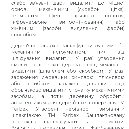
слабо зв'язані шари видалити до міцної
основи механічним (скребок, щітка),
термічним (фен гарячого повітря,
інфрачервоне випромінювання) або
хімічним (засоби видалення фарби)
способом.
Дерев'яні поверхні зашліфувати ручним або
механічним інструментом, пил від
шліфування видалити. У разі утворення
смоли на поверхні дерева її слід механічно
видалити (шпателем або скребком). У разі
зараження деревини синявою, пліснявою
або грибком заражені ділянки слід
обов'язково видалити: спочатку механічними
засобами, а потім деревину обробити
антисептиком для дерев’яних поверхонь ТМ
Farbex. Утворені нерівності вирівняти
шпаклівкою ТМ Farbex. Зашпакльовану
поверхню відшліфувати та знепилити.
Вологість деревини перед фарбуванням