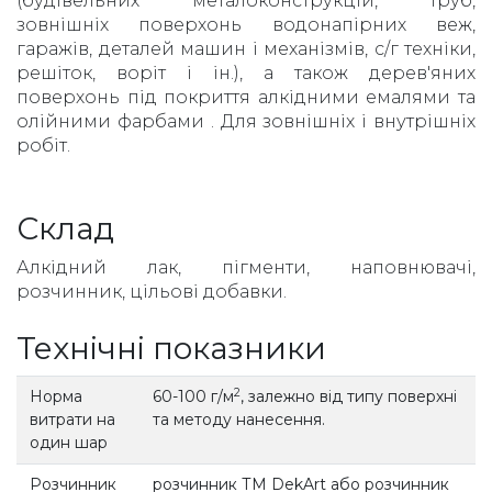
(будівельних металоконструкцій, труб,
зовнішніх поверхонь водонапірних веж,
гаражів, деталей машин і механізмів, с/г техніки,
решіток, воріт і ін.), а також дерев'яних
поверхонь під покриття алкідними емалями та
олійними фарбами . Для зовнішніх і внутрішніх
робіт.
Склад
Алкідний лак, пігменти, наповнювачі,
розчинник, цільові добавки.
Технічні показники
2
Норма
60-100 г/м
, залежно від типу поверхні
витрати на
та методу нанесення.
один шар
Розчинник
розчинник ТМ DekArt або розчинник