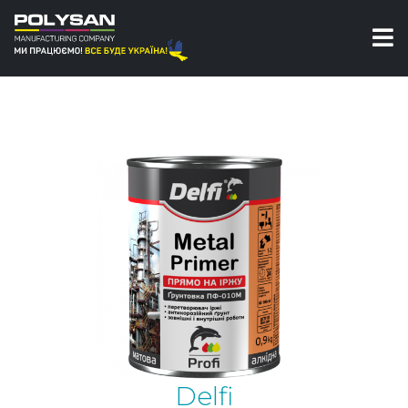
Ґрунтовки
Ґрунт по металу
Ґрунтовка по іржі ПФ-010 М Delfi
Delfi