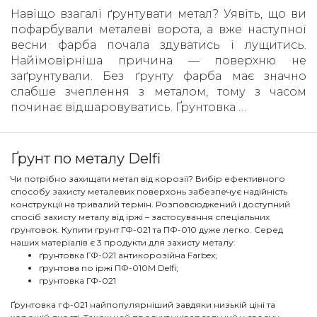
Навіщо взагалі ґрунтувати метал? Уявіть, що ви
пофарбували металеві ворота, а вже наступної
весни фарба почала здуватись і лущитись.
Найімовірніша причина — поверхню не
заґрунтували. Без ґрунту фарба має значно
слабше зчеплення з металом, тому з часом
починає відшаровуватись. Ґрунтовка …
Ґрунт по металу Delfi
Чи потрібно захищати метал від корозії? Вибір ефективного
способу захисту металевих поверхонь забезпечує надійність
конструкції на тривалий термін. Розповсюджений і доступний
спосіб захисту металу від іржі – застосування спеціальних
ґрунтовок. Купити ґрунт ГФ-021 та ПФ-010 дуже легко. Серед
наших матеріалів є 3 продукти для захисту металу:
ґрунтовка ГФ-021 антикорозійна Farbex;
ґрунтова по іржі ПФ-010М Delfi;
ґрунтовка ГФ-021
Ґрунтовка гф-021 найпопулярніший завдяки низькій ціні та