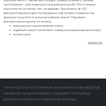
хорошій якості. Також цей продукт універсальний у своєму
застосуванні – для зовнішніх та внутрішніх робіт. Його можна
наносити як на метал, так і на дерево. Ґрунтовка гф-021
використовується для попередньої підготовки поверхні під
фінішне покриття та антикорозійний захист. Переваги
використання ґрунта по металу:
зменшення норми витрати емалі;
надійний захист металевих поверхонь від виникнення іржі;
низька ціна.
повністю
Ми не просто виготовляємо високоякісні лакофарбові
матеріали, ми допомагаємо знаходити оптимальні
рішення в кожному конкретному випадку.