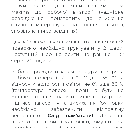
розчинником деароматизованним ТМ
Maxima до робочої в'язкості (надмірне
розрідження призводить до зниження
стійкості матеріалу до утворення патьоків,
уповільнення затвердіння).
Для забезпечення оптимальних властивостей
поверхню необхідно ґрунтувати у 2 шари.
Наступний шар наносити не раніше, ніж
через 24 години.
Роботи проводити за температури повітря та
робочої поверхні від +10 ºС до +35 ºС та
відносній вологості повітря не більше 80 %
(температура поверхні повинна бути не
менше ніж на 3 градуси вище точки роси).
Під час нанесення та висихання ґрунтовки
необхідно забезпечити відповідну
вентиляцію.
Слід пам’ятати!
Дерев’яні
поверхні це пористі матеріали, тому витрата