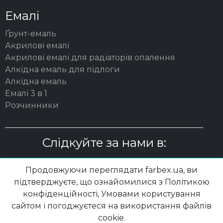
Емалі
Ґрунт-емаль
Акрилові емалі
Акрилові емалі для радіаторів опалення
Алкідна емаль для підлоги
Алкідна емаль
Емалі 3 в 1
Розчинники
Слідкуйте за нами в:
Продовжуючи переглядати farbex.ua, ви
підтверджуєте, що ознайомилися з Політикою
конфіденційності, Умовами користування
© 2003 – 2026 ТОВ "ВП "ПОЛІСАН"| farbex.ua
сайтом і погоджуєтеся на використання файлів
cookie.
Політика конфідеційності
|