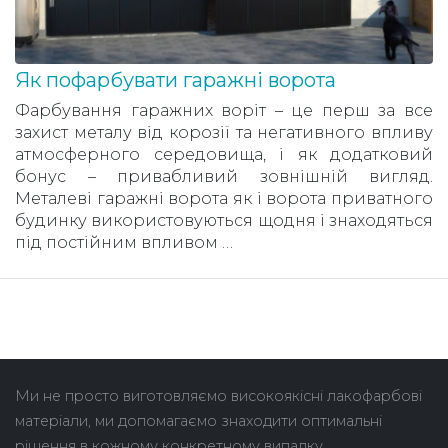
Як пофарбувати гаражні ворота
Фарбування гаражних воріт – це перш за все
захист металу від корозії та негативного впливу
атмосферного середовища, і як додатковий
бонус – привабливий зовнішній вигляд.
Металеві гаражні ворота як і ворота приватного
будинку використовуються щодня і знаходяться
під постійним впливом …
Ми не просто виготовляємо високоякісні лакофарбові
матеріали, ми допомагаємо знаходити оптимальні
рішення в кожному конкретному випадку.