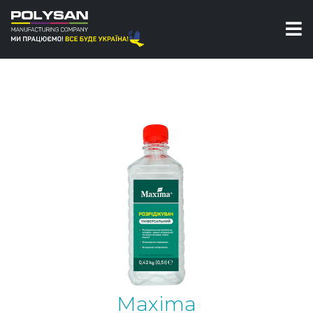
Розчинники
Розріджувач універсальний Maxima
Maxima