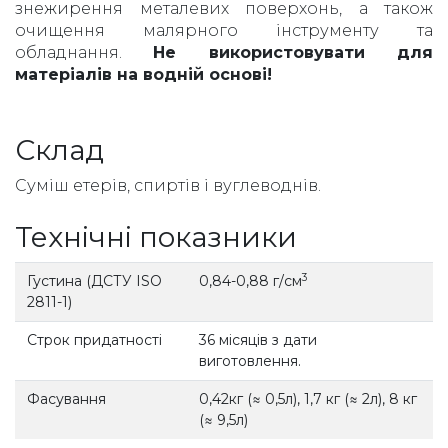
знежирення металевих поверхонь, а також
очищення малярного інструменту та
обладнання.
Не використовувати для
матеріалів на водній основі!
Склад
Суміш етерів, спиртів і вуглеводнів.
Технічні показники
3
Густина (ДСТУ ISO
0,84-0,88 г/см
2811-1)
Строк придатності
36 місяців з дати
виготовлення.
Фасування
0,42кг (≈ 0,5л), 1,7 кг (≈ 2л), 8 кг
(≈ 9,5л)