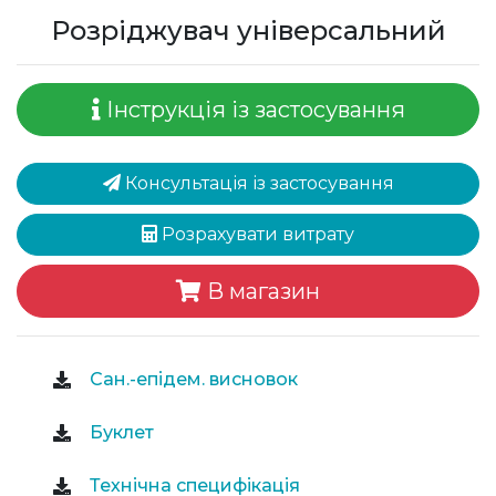
Розріджувач універсальний
Інструкція із застосування
Консультація із застосування
Розрахувати витрату
В магазин
Сан.-епідем. висновок
Буклет
Технічна специфікація