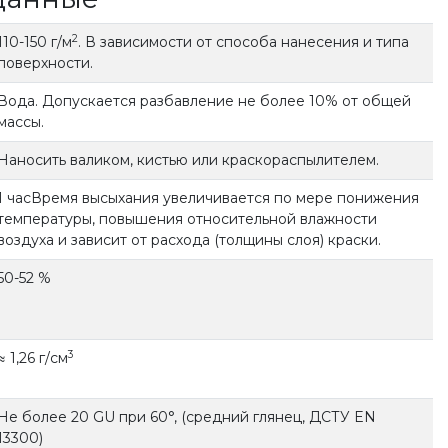
2
110-150 г/м
. В зависимости от способа нанесения и типа
поверхности.
Вода. Допускается разбавление не более 10% от общей
массы.
Наносить валиком, кистью или краскораспылителем.
1 часВремя высыхания увеличивается по мере понижения
температуры, повышения относительной влажности
воздуха и зависит от расхода (толщины слоя) краски.
50-52 %
3
≈ 1,26 г/см
Не более 20 GU при 60°, (средний глянец, ДСТУ EN
13300)