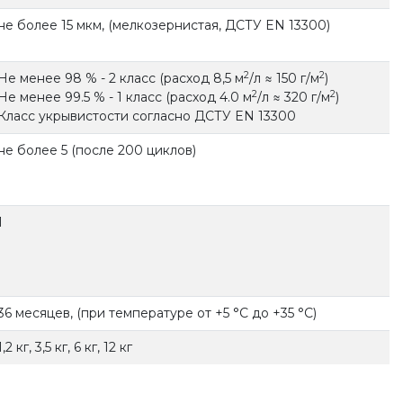
не более 15 мкм, (мелкозернистая, ДСТУ EN 13300)
2
2
Не менее 98 % - 2 класс (расход 8,5 м
/л ≈ 150 г/м
)
2
2
Не менее 99.5 % - 1 класс (расход 4.0 м
/л ≈ 320 г/м
)
Класс укрывистости согласно ДСТУ EN 13300
не более 5 (после 200 циклов)
1
36 месяцев, (при температуре от +5 °С до +35 °С)
1,2 кг, 3,5 кг, 6 кг, 12 кг