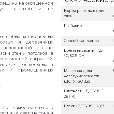
трещины на окрашенной
азует наплывы и не
Норма расхода в один
слой
Разбавитель
ий любых минеральных
Способ нанесения
ипсовых и деревянных
оволокнистой основе.
Время высыхания (23
аски стен и потолков в
°С, 50% RH)
атационной нагрузкой:
инских, дошкольных и
вых и промышленных
Массовая доля
нелетучих веществ
(ДСТУ ISO 3251)
.
Плотность (ДСТУ ISO
2811-1)
Блеск (ДСТУ ISO 2813)
тве самостоятельного
тельные, светлые тона и