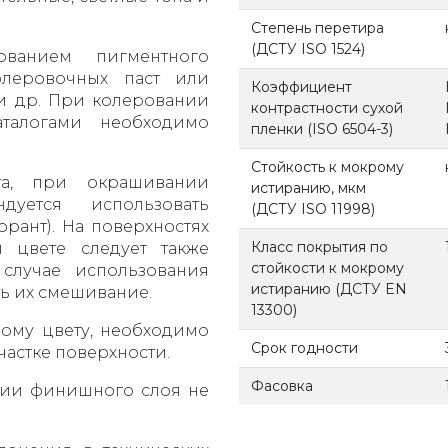
Степень перетира
(ДСТУ ISO 1524)
ванием пигментного
олеровочных паст или
Коэффициент
и др. При колеровании
контрастности сухой
талогами необходимо
пленки (ISO 6504-3)
Стойкость к мокрому
та, при окрашивании
истиранию, мкм
уется использовать
(ДСТУ ISO 11998)
орант). На поверхностях
Класс покрытия по
 цвете следует также
стойкости к мокрому
случае использования
истиранию (ДСТУ EN
ь их смешивание.
13300)
ому цвету, необходимо
Срок годности
астке поверхности.
Фасовка
нии финишного слоя не