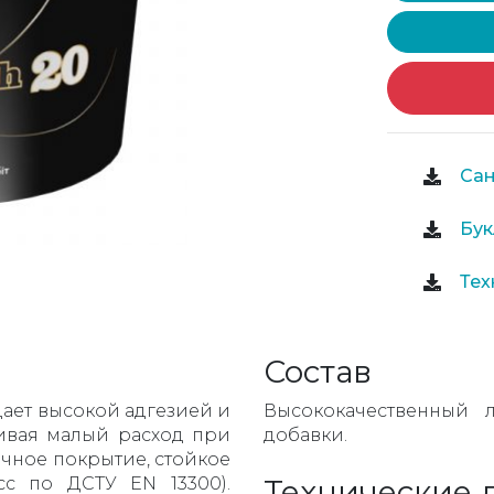
Сан
Бук
Тех
Состав
дает высокой адгезией и
Высококачественный л
чивая малый расход при
добавки.
чное покрытие, стойкое
сс по ДСТУ EN 13300).
Технические 