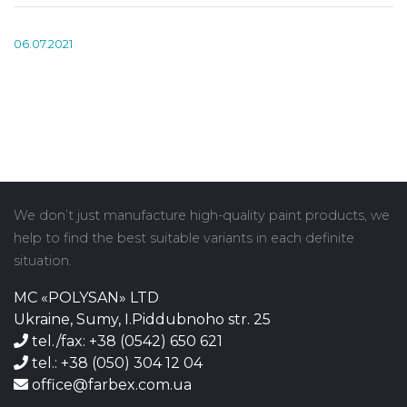
06.07.2021
We don’t just manufacture high-quality paint products, we
help to find the best suitable variants in each definite
situation.
MC «POLYSAN» LTD
Ukraine, Sumy, I.Piddubnoho str. 25
tel./fax: +38 (0542) 650 621
tel.: +38 (050) 304 12 04
office@farbex.com.ua