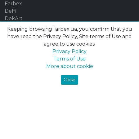
Farbex
Delfi
DekArt
Maxima-decor
Keeping browsing farbex.ua, you confirm that you
All products
have read the Privacy Policy, Site terms of Use and
agree to use cookies.
Privacy Policy
Terms of Use
Фарби
More about cookie
Interior paints
Close
Ceiling paint
Wall paint
Facade paints
Pigment
Putty for mineral surfaces
Грунтовки
Primer enamel