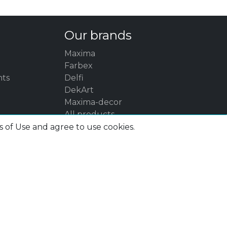
Our brands
Maxima
Farbex
nts
Delfi
DekArt
Maxima-decor
All products
s of Use and agree to use cookies.
SAN
YSAN ENG