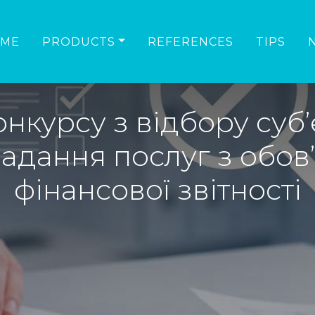
ME
PRODUCTS
REFERENCES
TIPS
нкурсу з відбору суб’
надання послуг з обов
фінансової звітності