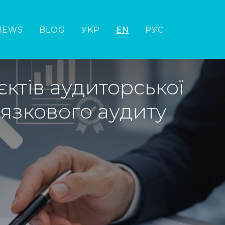
NEWS
BLOG
УКР
EN
РУС
єктів аудиторської
’язкового аудиту