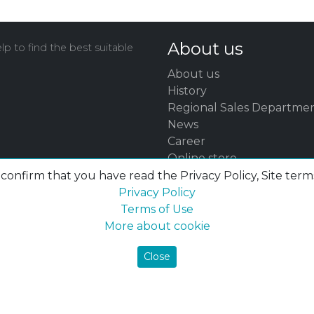
About us
p to find the best suitable
About us
History
Regional Sales Departme
News
Career
Online store
Showroom
onfirm that you have read the Privacy Policy, Site term
Financial report
Privacy Policy
Contact
Terms of Use
Боротьба з корупцією
More about cookie
Product catalogue POLY
Close
Product catalogue POL
DSTU ISO 9001 certificate