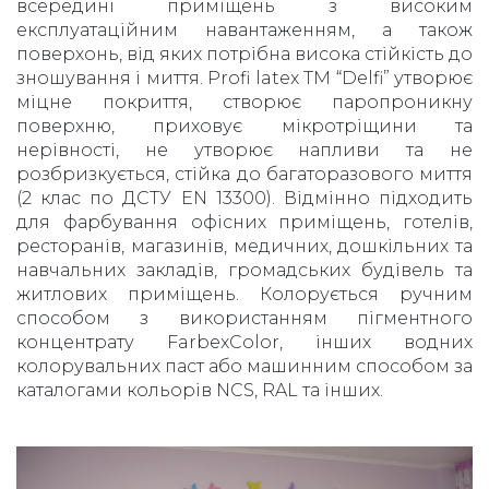
всередині приміщень з високим
експлуатаційним навантаженням, а також
поверхонь, від яких потрібна висока стійкість до
зношування і миття. Profi latex TM “Delfi” утворює
міцне покриття, створює паропроникну
поверхню, приховує мікротріщини та
нерівності, не утворює напливи та не
розбризкується, стійка до багаторазового миття
(2 клас по ДСТУ EN 13300). Відмінно підходить
для фарбування офісних приміщень, готелів,
ресторанів, магазинів, медичних, дошкільних та
навчальних закладів, громадських будівель та
житлових приміщень. Колорується ручним
способом з використанням пігментного
концентрату FarbexColor, інших водних
колорувальних паст або машинним способом за
каталогами кольорів NCS, RAL та інших.