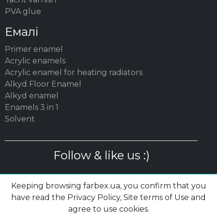
PVA glue
Емалі
Primer enamel
Acrylic enamels
Acrylic enamel for heating radiators
Alkyd Floor Enamel
Alkyd enamel
Enamels 3 in 1
Solvent
Follow & like us :)
Keeping browsing farbex.ua, you confirm that you
have read the Privacy Policy, Site terms of Use and
agree to use cookies.
© 2003 – 2026 MC «POLYSAN» LTD| farbex.ua