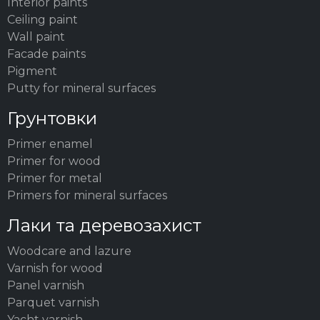
Interior paints
Ceiling paint
Wall paint
Facade paints
Pigment
Putty for mineral surfaces
Грунтовки
Primer enamel
Primer for wood
Primer for metal
Primers for mineral surfaces
Лаки та деревозахист
Woodсare and lazure
Varnish for wood
Panel varnish
Parquet varnish
Yacht varnish