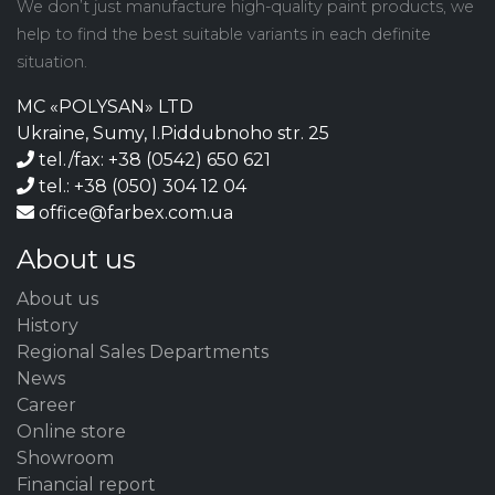
We don’t just manufacture high-quality paint products, we
help to find the best suitable variants in each definite
situation.
MC «POLYSAN» LTD
Ukraine, Sumy, I.Piddubnoho str. 25
tel./fax: +38 (0542) 650 621
tel.: +38 (050) 304 12 04
office@farbex.com.ua
About us
About us
History
Regional Sales Departments
News
Career
Online store
Showroom
Financial report